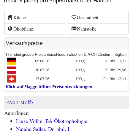
(max. 3 Jahre) pro Supermarkt oder Handel.
Küche
Gesundheit
Ökobilanz
Nährstoffe
Verkaufspreise
Hier sind grosse Preisunterschiede zwischen D-A-CH-Ländern möglich.
05.08.26
100 g
€
Bio
3,33
30.07.26
100 g
€
Bio
29,98
17.07.26
100 g
Fr.
Bio
12,11
Klick auf Flagge öffnet Preisentwicklungen.
<
Nährstoffe
AutorInnen:
Luise Völlm, BA Ökotrophologie
Natalie Sidler, Dr. phil. I