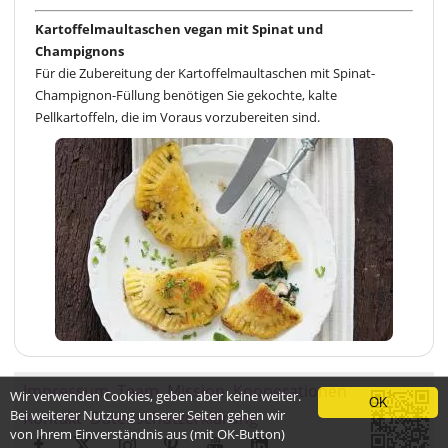
Kartoffelmaultaschen vegan mit Spinat und
Champignons
Für die Zubereitung der Kartoffelmaultaschen mit Spinat-
Champignon-Füllung benötigen Sie gekochte, kalte
Pellkartoffeln, die im Voraus vorzubereiten sind.
Impressum
Team
Mission
Kooperationen
Wir verwenden Cookies, geben aber keine weiter.
OK
Bei weiterer Nutzung unserer Seiten gehen wir
Kontakt
Datenschutzerklärung
von Ihrem Einverständnis aus (mit OK-Button)