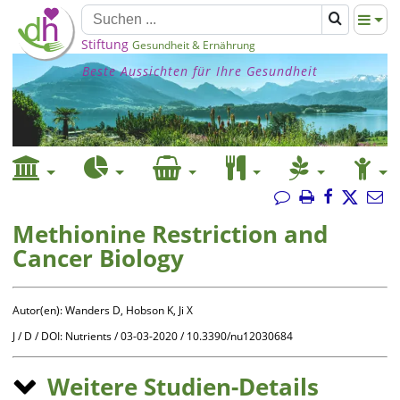
Stiftung
Gesundheit & Ernährung
Beste Aussichten für Ihre Gesundheit
Methionine Restriction and
Cancer Biology
Autor(en): Wanders D, Hobson K, Ji X
J
/
D
/
DOI
:
Nutrients
/
03-03-2020
/
10.3390/nu12030684
Weitere Studien-Details