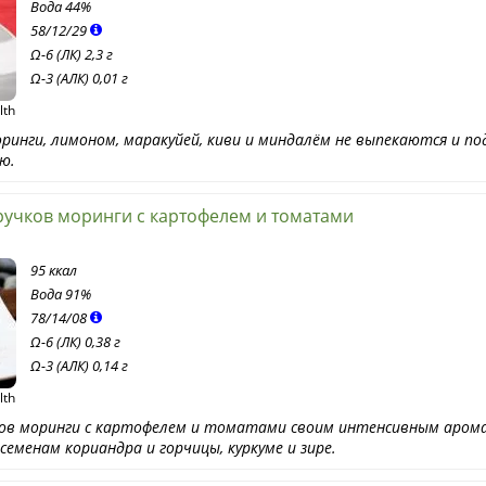
Вода
44%
58
/
12
/
29
Ω-6 (ЛК) 2,3 г
Ω-3 (АЛК) 0,01 г
lth
ринги, лимоном, маракуйей, киви и миндалём не выпекаются и п
ю.
ручков моринги с картофелем и томатами
95 ккал
Вода
91%
78
/
14
/
08
Ω-6 (ЛК) 0,38 г
Ω-3 (АЛК) 0,14 г
lth
чков моринги с картофелем и томатами своим интенсивным аро
семенам кориандра и горчицы, куркуме и зире.