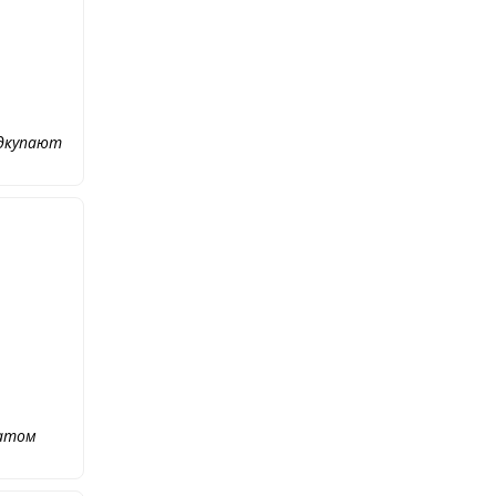
одкупают
матом