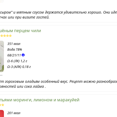
м сыром" и мятным соусом держатся удивительно хорошо. Они ид
ечах или при визите гостей.
ушёным перцем чили
351 ккал
Вода
78%
68
/
21
/
11
Ω-6 (ЛК) 1,2 г
Ω-3 (АЛК) 0,18 г
in
r
ёт гороховым оладьям особенный вкус. Рецепт можно разнообра
яностей или сока лайма .
стьями моринги, лимоном и маракуйей
201 ккал