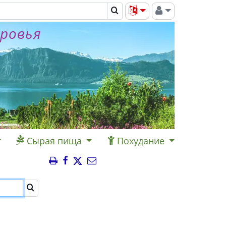
оровья
Сырая пища
Похудание