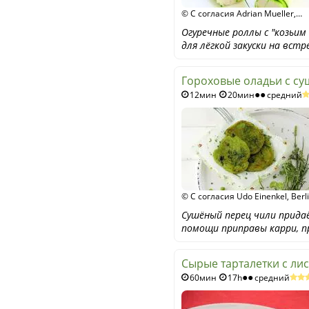
© С согласия Adrian Mueller,
Narayana Verlag GmbH /
Огуречные роллы с "козьи
Unimedica Verlag
для лёгкой закуски на встр
Гороховые оладьи с с
12мин
20мин
средний
© С согласия Udo Einenkel, Berl
für "Das vegane Kochbuch meine
Сушёный перец чили прида
Oma", Südwest-Verlag München
помощи приправы карри, пр
Сырые тарталетки с ли
60мин
17h
средний