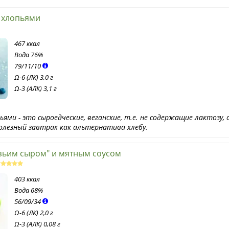
 хлопьями
467 ккал
Вода
76%
79
/
11
/
10
Ω-6 (ЛК) 3,0 г
Ω-3 (АЛК) 3,1 г
ьями - это сыроедческие, веганские, т.е. не содержащие лактозу,
олезный завтрак как альтернатива хлебу.
зьим сыром" и мятным соусом
403 ккал
Вода
68%
56
/
09
/
34
Ω-6 (ЛК) 2,0 г
Ω-3 (АЛК) 0,08 г