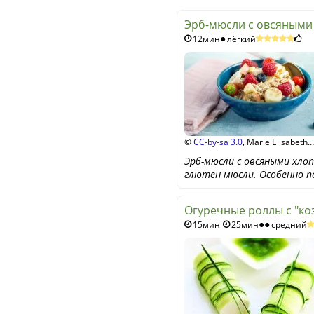
Эрб-мюсли с овсяными
12мин
лёгкий
©
CC-by-sa 3.0
, Marie Elisabeth
Stobbe
Эрб-мюсли с овсяными хлоп
глютен мюсли. Особенно п
Огуречные роллы с "ко
15мин
25мин
средний