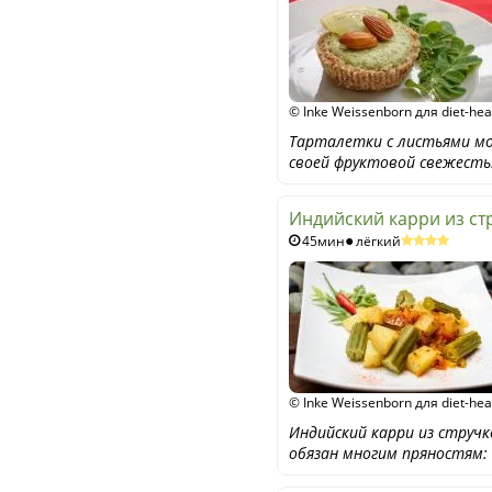
© Inke Weissenborn для diet-hea
Тарталетки с листьями мо
своей фруктовой свежесть
Индийский карри из ст
45мин
лёгкий
© Inke Weissenborn для diet-hea
Индийский карри из стру
обязан многим пряностям: 