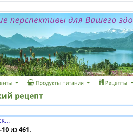
е перспективы для Вашего зд
енты
Продукты питания
Рецепты
кий рецепт
...
-10
из
461
.