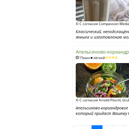
© С согласия Compassion Medi
Классический, неподслащё
жмыха и изготовлению мол
Апельсиново-кориандр
15мин
лёгкий
© С согласия Arnold Pöschl, Gru
Street
Апельсиново-кориандровое 
который придаст Вашему 