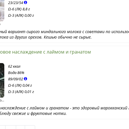
23
/
23
/
54
Ω-6 (ЛК) 8,8 г
Ω-3 (АЛК) 0,00 г
a
нный вариант сырого миндального молока с советами по использ
ока из других орехов. Кешью обычно не сырые.
овое наслаждение с лаймом и гранатом
62 ккал
Вода
86%
89
/
09
/
02
Ω-6 (ЛК) 0,04 г
Ω-3 (АЛК) 0,01 г
b
наслаждение с лаймом и гранатом - это здоровый марокканский 
блюду свежие и фруктовые нотки.