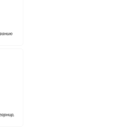
ованию
гарнир,