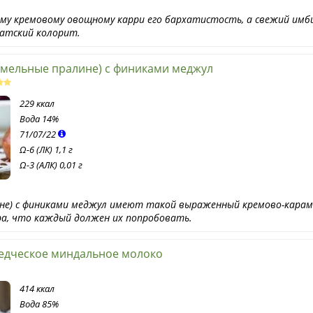
у кремовому овощному карри его бархатистость, а свежий имби
иатский колорит.
амельные пралине) с финиками меджул
229 ккал
Вода
14%
71
/
07
/
22
Ω-6 (ЛК) 1,1 г
Ω-3 (АЛК) 0,01 г
ине) с финиками меджул имеют такой выраженный кремово-кара
хара, что каждый должен их попробовать.
едческое миндальное молоко
414 ккал
Вода
85%