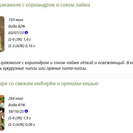
уакамоле с кориандром и соком лайма
193 ккал
Вода
82%
60
/
07
/
33
Ω-6 (ЛК) 1,4 г
Ω-3 (АЛК) 0,16 г
гуакамоле с кориандром и соком лайма лёгкий и освежающий. В 
 кукурузные чипсы или пряные пита-чипсы.
ри со свежим имбирём и орехами кешью
264 ккал
Вода
81%
59
/
16
/
25
Ω-6 (ЛК) 1,9 г
Ω-3 (АЛК) 0,06 г