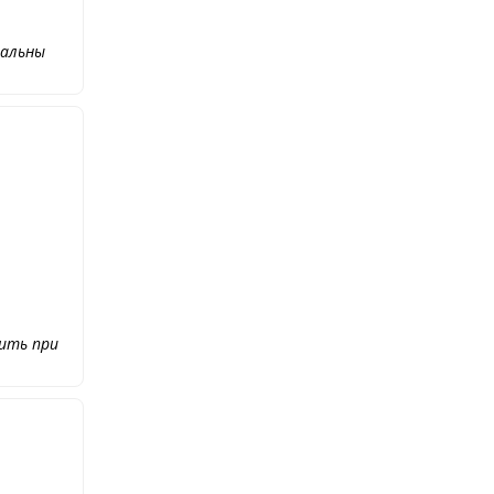
еальны
зить при