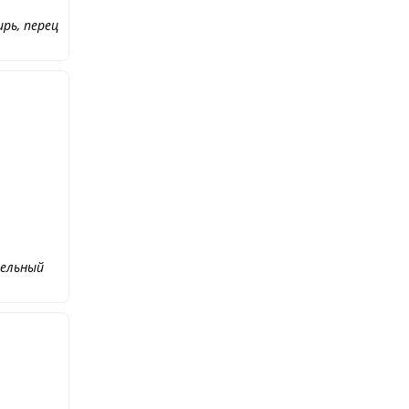
рь, перец
мельный