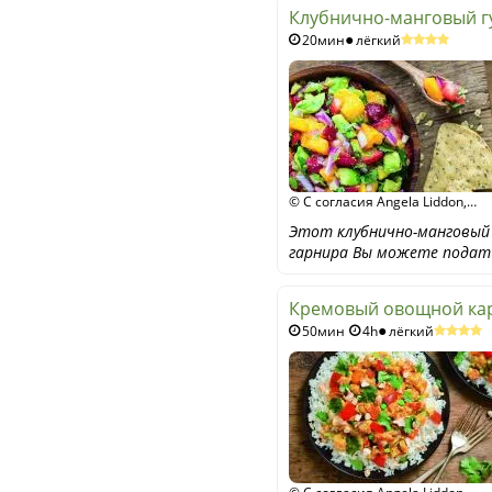
Клубнично-манговый г
20мин
лёгкий
© С согласия Angela Liddon,
Unimedica Verlag
Этот клубнично-манговый 
гарнира Вы можете подать
Кремовый овощной кар
50мин
4h
лёгкий