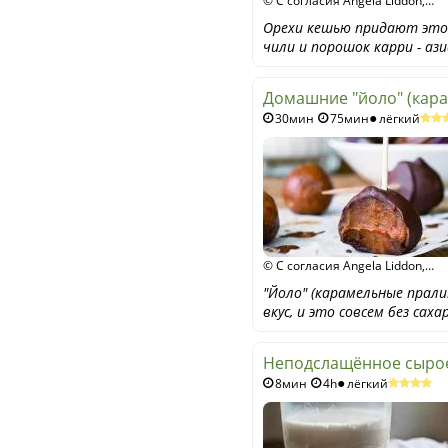
© С согласия Angela Liddon,
Narayana Verlag GmbH /
Орехи кешью придают этом
Unimedica Verlag
чили и порошок карри - аз
Домашние "йоло" (кар
30мин
75мин
лёгкий
© С согласия Angela Liddon,
Narayana Verlag GmbH /
"Йоло" (карамельные прал
Unimedica Verlag
вкус, и это совсем без са
Неподслащённое сыро
8мин
4h
лёгкий