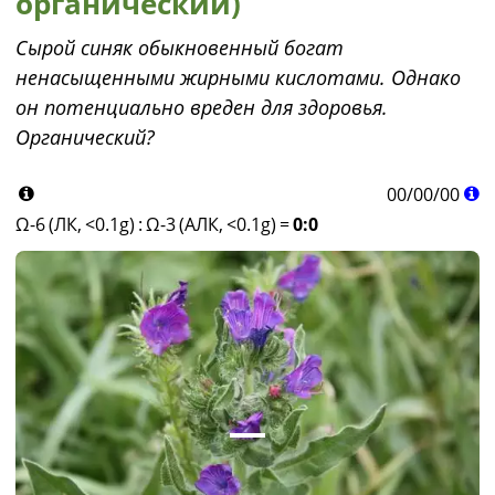
органический)
Сырой синяк обыкновенный богат
ненасыщенными жирными кислотами. Однако
он потенциально вреден для здоровья.
Органический?
00
/
00
/
00
Ω-6 (ЛК, <0.1g)
:
Ω-3 (АЛК, <0.1g)
=
0:0