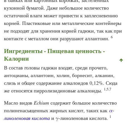
в банках или картонных коробках, застеленных
кухонной бумагой. Даже небольшое количество
остаточной влаги может привести к заплесневению
корней. Пластиковые или металлические контейнеры
не подходят для хранения корней гадюки, так как при
6
контакте с металлом они разрушают аллантоин.
Ингредиенты - Пищевая ценность -
Калории
В состав головы гадюки входят, среди прочего,
антоцианы, аллантоин, холин, борнесит, алканин,
слизь и общее содержание алкалоидов 0,12%. Сюда
1,
5,7
же относятся пирролизидиновые алкалоиды.
Масло видов
Echium
содержит большое количество
полиненасыщенных жирных кислот, таких как
α-
1
линоленовая кислота
и γ-линоленовая кислота.