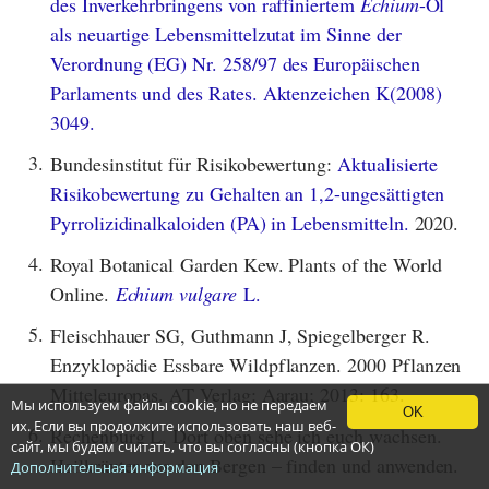
des Inverkehrbringens von raffiniertem
Echium
-Öl
als neuartige Lebensmittelzutat im Sinne der
Verordnung (EG) Nr. 258/97 des Europäischen
Parlaments und des Rates. Aktenzeichen K(2008)
3049.
3.
Bundesinstitut für Risikobewertung:
Aktualisierte
Risikobewertung zu Gehalten an 1,2-ungesättigten
Pyrrolizidinalkaloiden (PA) in Lebensmitteln.
2020.
4.
Royal Botanical Garden Kew. Plants of the World
Online.
Echium vulgare
L.
5.
Fleischhauer SG, Guthmann J, Spiegelberger R.
Enzyklopädie Essbare Wildpflanzen. 2000 Pflanzen
Mitteleuropas. AT Verlag: Aarau; 2013: 163.
Мы используем файлы cookie, но не передаем
OK
их. Если вы продолжите использовать наш веб-
6.
Rechenburg L. Dort oben sehe ich euch wachsen.
сайт, мы будем считать, что вы согласны (кнопка ОК)
Heilkräuter aus den Bergen – finden und anwenden.
Дополнительная информация