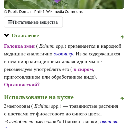
© Public Domain, Phil41, Wikimedia Commons
Питательные вещества
Оглавление
Головка змеи
(
Echium
spp.) применяется в народной
медицине аналогично
окопнику
. Из-за содержащихся
в нем пирролизидиновых алкалоидов мы не
в сыром
рекомендуем употреблять его (
,
приготовленном или обработанном виде).
Органический?
Использование на кухне
Змееголовы (
Echium
spp.) — травянистые растения
с цветками от фиолетового до синего цвета.
Съедобен ли змееголов?
Головка гадюки,
окопник
,