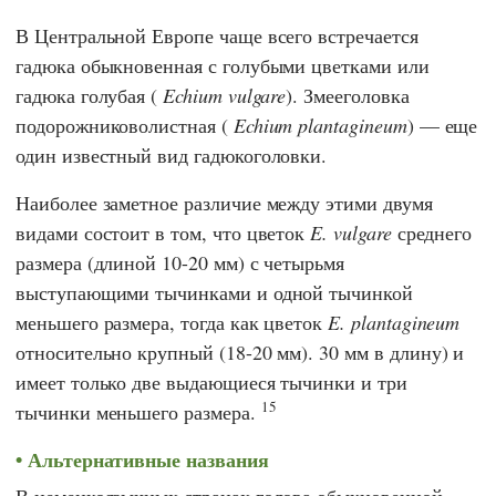
В Центральной Европе чаще всего встречается
гадюка обыкновенная с голубыми цветками или
гадюка голубая (
Echium vulgare
). Змееголовка
подорожниковолистная (
Echium plantagineum
) — еще
один известный вид гадюкоголовки.
Наиболее заметное различие между этими двумя
видами состоит в том, что цветок
E. vulgare
среднего
размера (длиной 10-20 мм) с четырьмя
выступающими тычинками и одной тычинкой
меньшего размера, тогда как цветок
E. plantagineum
относительно крупный (18-20 мм). 30 мм в длину) и
имеет только две выдающиеся тычинки и три
15
тычинки меньшего размера.
Альтернативные названия
В немецкоязычных странах голова обыкновенной