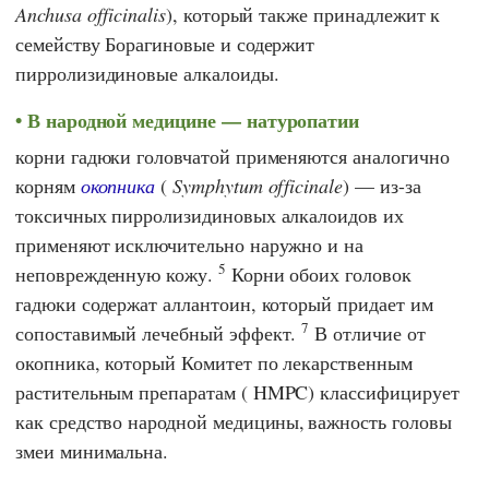
Anchusa officinalis
), который также принадлежит к
семейству Борагиновые и содержит
пирролизидиновые алкалоиды.
В народной медицине — натуропатии
корни гадюки головчатой применяются аналогично
корням
окопника
(
Symphytum officinale
) — из-за
токсичных пирролизидиновых алкалоидов их
применяют исключительно наружно и на
5
неповрежденную кожу.
Корни обоих головок
гадюки содержат аллантоин, который придает им
7
сопоставимый лечебный эффект.
В отличие от
окопника, который
Комитет по лекарственным
растительным препаратам
(
HMPC
) классифицирует
как средство народной медицины,
важность головы
змеи минимальна.