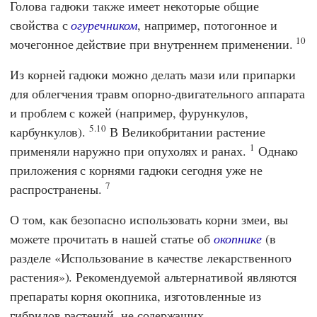
Голова гадюки также имеет некоторые общие
свойства с
огуречником
, например, потогонное и
10
мочегонное действие при внутреннем применении.
Из корней гадюки можно делать мази или припарки
для облегчения травм опорно-двигательного аппарата
и проблем с кожей (например, фурункулов,
5.10
карбункулов).
В Великобритании растение
1
применяли наружно при опухолях и ранах.
Однако
приложения с корнями гадюки сегодня уже не
7
распространены.
О том, как безопасно использовать корни змеи, вы
можете прочитать в нашей статье об
окопнике
(в
разделе «Использование в качестве лекарственного
растения»). Рекомендуемой альтернативой являются
препараты корня окопника, изготовленные из
гибридов растений, не содержащих