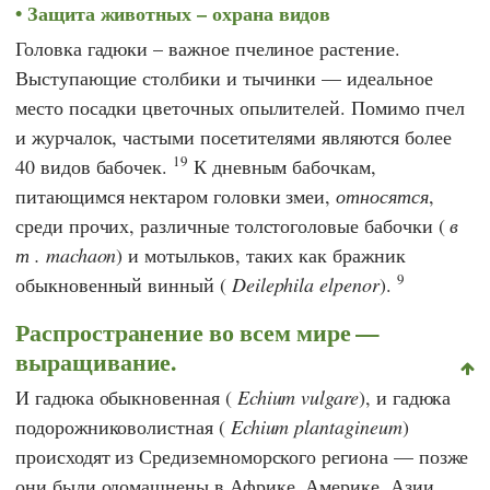
Защита животных – охрана видов
Головка гадюки – важное пчелиное растение.
Выступающие столбики и тычинки — идеальное
место посадки цветочных опылителей. Помимо пчел
и журчалок, частыми посетителями являются более
19
40 видов бабочек.
К дневным бабочкам,
питающимся нектаром головки змеи,
относятся
,
среди прочих, различные толстоголовые бабочки (
в
т
.
machaon
) и мотыльков, таких как бражник
9
обыкновенный винный (
Deilephila elpenor
).
Распространение во всем мире —
выращивание.
И гадюка обыкновенная (
Echium vulgare
), и гадюка
подорожниковолистная (
Echium plantagineum
)
происходят из Средиземноморского региона — позже
они были одомашнены в Африке, Америке, Азии,