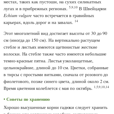
местах, таких как пустоши, на сухих силикатных
5,9,10
лугах и в прибрежных регионах.
В Швейцарии
Echium vulgare
часто встречается в гравийных
14
карьерах, вдоль дорог и на завалах.
Этот многолетний вид достигает высоты от 30 до 90
см (иногда до 150 см). На вертикально растущем
стебле и листьях имеются щетинистые жесткие
волоски. На стебле также часто имеются небольшие
темно-красные пятна. Листья узколанцетные,
цельнокрайние, длиной до 10 см. Цветки, собранные
в тирсы с простыми витками, сначала от розового до
фиолетового, позже синего цвета, длиной около 2 см.
1,5,
9,10,14
Время цветения колеблется с мая по октябрь.
Советы по хранению
Хорошо высушенные корни гадюки следует хранить