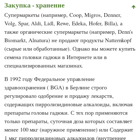
Закупка - хранение
Супермаркеты (например,
Coop
,
Migros
,
Denner
,
Volg
,
Spar
,
Aldi
,
Lidl
,
Rewe
,
Edeka
,
Hofer
,
Billa
), а
также органические супермаркеты (например,
Denn's
Biomarkt
,
Alnatura
) не продают продукты Natternkopf
(сырые или обработанные). Однако вы можете купить
семена головки гадюки в Интернете или в
специализированных магазинах.
В 1992 году
Федеральное управление
здравоохранения
(
BGA
) в Берлине строго
регулировало одобрение и продажу лекарств,
содержащих пирролизидиновые алкалоиды, включая
препараты головы гадюки. С тех пор применяются
только препараты, суточная доза которых составляет
менее 100 мкг (наружное применение) или Содержит
1 мкг пирролизидиновых алкалоидов (внутреннее