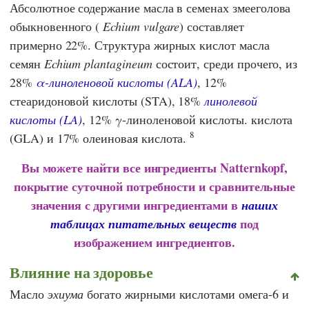
Абсолютное содержание масла в семенах змееголова
обыкновенного (
Echium vulgare
) составляет
примерно 22%. Структура жирных кислот масла
семян
Echium plantagineum
состоит, среди прочего, из
28%
α-линоленовой кислоты (ALA)
, 12%
стеаридоновой кислоты (STA), 18%
линолевой
кислоты (LA)
, 12% γ-линоленовой кислоты. кислота
8
(GLA) и 17% олеиновая кислота.
Вы можете найти все ингредиенты Natternkopf,
покрытие суточной потребности и сравнительные
значения с другими ингредиентами в
наших
под
таблицах питательных веществ
изображением ингредиентов.
Влияние на здоровье
Масло
эхиума
богато жирными кислотами омега-6 и