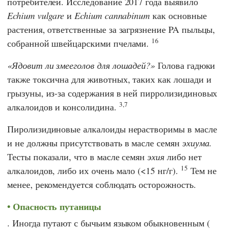
потребителей. Исследование 2017 года выявило
Echium vulgare
и
Echium cannabinum
как основные
растения, ответственные за загрязнение PA пыльцы,
16
собранной швейцарскими пчелами.
Ядовит ли змееголов для лошадей?
Голова гадюки
также токсична для животных, таких как лошади и
грызуны, из-за содержания в ней пирролизидиновых
3,
7
алкалоидов и консолидина.
Пиролизидиновые алкалоиды нерастворимы в масле
и не должны присутствовать в масле семян
эхиума
.
Тесты показали, что в масле семян
эхия
либо нет
15
алкалоидов, либо их очень мало (<15 нг/г).
Тем не
менее, рекомендуется соблюдать осторожность.
Опасность путаницы
. Иногда путают с бычьим языком обыкновенным (