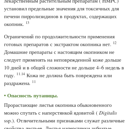
лекарственным растительным препаратам
(
HMPC
)
установил предельные значения для токсичных для
печени пирролизидинов в продуктах, содержащих
13
окопник.
Ограничений по продолжительности применения
12
готовых препаратов с экстрактом окопника нет.
Домашние препараты с настоящим окопником не
следует применять на неповрежденной коже дольше
10 дней и в общей сложности не дольше 4–6 недель в
11.14
году.
Кожа не должна быть повреждена или
11
раздражена.
Опасность путаницы.
Прорастающие листья окопника обыкновенного
можно спутать с наперстянкой ядовитой (
Digitalis
ssp.). Отличительными признаками служат различные
свойства листьев. Листья наперстянки зубчатые,