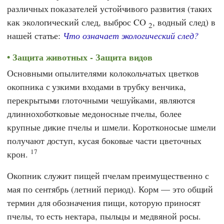
различных показателей устойчивого развития (таких
как экологический след, выброс CO
, водный след) в
2
нашей статье:
Что означает экологический след?
Защита животных - Защита видов
Основными опылителями колокольчатых цветков
окопника с узкими входами в трубку венчика,
перекрытыми глоточными чешуйками, являются
длиннохоботковые медоносные пчелы, более
крупные дикие пчелы и шмели. Коротконосые шмели
получают доступ, кусая боковые части цветочных
17
крон.
Окопник служит пищей пчелам преимущественно с
мая по сентябрь (летний период). Корм — это общий
термин для обозначения пищи, которую приносят
пчелы, то есть нектара, пыльцы и медвяной росы.