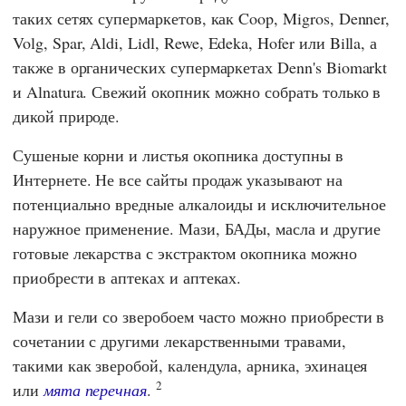
таких сетях супермаркетов, как
Coop
,
Migros
,
Denner
,
Volg
,
Spar
,
Aldi
,
Lidl
,
Rewe
,
Edeka
,
Hofer
или
Billa
, а
также в органических супермаркетах
Denn's Biomarkt
и
Alnatura
. Свежий окопник можно собрать только в
дикой природе.
Сушеные корни и листья окопника доступны в
Интернете. Не все сайты продаж указывают на
потенциально вредные алкалоиды и исключительное
наружное применение. Мази, БАДы, масла и другие
готовые лекарства с экстрактом окопника можно
приобрести в аптеках и аптеках.
Мази и гели со зверобоем часто можно приобрести в
сочетании с другими лекарственными травами,
такими как зверобой, календула, арника, эхинацея
2
или
мята перечная
.