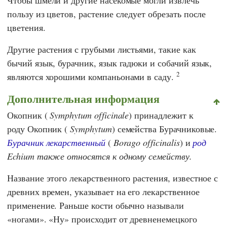
Чтобы шмели и другие насекомые могли извлечь
пользу из цветов, растение следует обрезать после
цветения.
Другие растения с грубыми листьями, такие как
бычий язык, бурачник, язык гадюки и собачий язык,
2
являются хорошими компаньонами в саду.
Дополнительная информация
Окопник (
Symphytum officinale
) принадлежит к
роду Окопник (
Symphytum
) семейства Бурачниковые.
Бурачник лекарственный
(
Borago officinalis
) и
род
Echium также относятся к одному семейству.
Название этого лекарственного растения, известное с
древних времен, указывает на его лекарственное
применение. Раньше кости обычно называли
«ногами». «Ну» происходит от древненемецкого