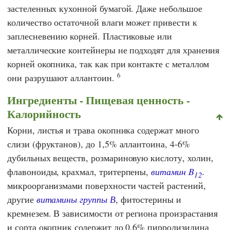
застеленных кухонной бумагой. Даже небольшое
количество остаточной влаги может привести к
заплесневению корней. Пластиковые или
металлические контейнеры не подходят для хранения
корней окопника, так как при контакте с металлом
6
они разрушают аллантоин.
Ингредиенты - Пищевая ценность -
Калорийность
Корни, листья и трава окопника содержат много
слизи (фруктанов), до 1,5% аллантоина, 4-6%
дубильных веществ, розмариновую кислоту, холин,
флавоноиды, крахмал, тритерпены,
витамин B
.
12
микроорганизмами поверхности частей растений,
другие
витамины группы В
, фитостерины и
кремнезем. В зависимости от региона произрастания
и сорта окопник содержит до 0,6% пирролизидина