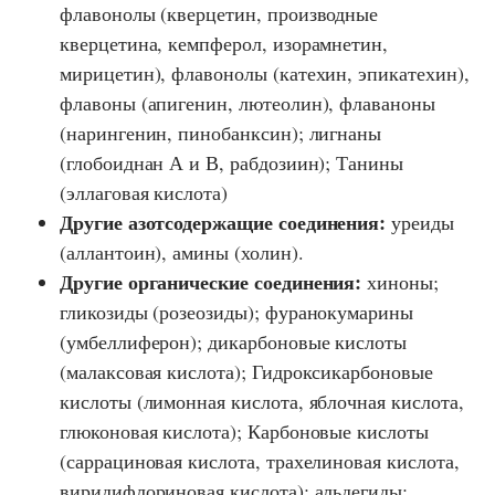
флавонолы (кверцетин, производные
кверцетина, кемпферол, изорамнетин,
мирицетин), флавонолы (катехин, эпикатехин),
флавоны (апигенин, лютеолин), флаваноны
(нарингенин, пинобанксин); лигнаны
(глобоиднан А и В, рабдозиин); Танины
(эллаговая кислота)
Другие азотсодержащие соединения:
уреиды
(аллантоин), амины (холин).
Другие органические соединения:
хиноны;
гликозиды (розеозиды); фуранокумарины
(умбеллиферон); дикарбоновые кислоты
(малаксовая кислота); Гидроксикарбоновые
кислоты (лимонная кислота, яблочная кислота,
глюконовая кислота); Карбоновые кислоты
(саррациновая кислота, трахелиновая кислота,
виридифлориновая кислота); альдегиды;