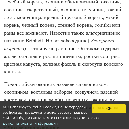
лечебный корень, окопник обыкновенный, окопник,
окопник лекарственный, окопник, пчелиник, заячий
лист, молочница, вредный целебный корень, узкий
корень, черный корень, стенной корень, comfrei или
раны все заживают. Известно также альтернативное
название Beinheil. Но козлобородник (
Scorzonera
hispanica
) – это другое растение. Он также содержит
аллантоин, как и ростки пшеницы, ростки сои, рис,
цветная капуста, зеленая фасоль и скорлупа конского
каштана.
По-английски окопник называется окопником,
окопником, костяным набором, созвучием, вязаной
косточкой, окопником обыкновенным, окопником
культурным, окопником квакерским или скользким
Мы используем файлы cookie, но не передаем
OK
их. Если вы продолжите использовать наш веб-
корнем.
сайт, мы будем считать, что вы согласны (кнопка ОК)
Дополнительная информация
Другое использование