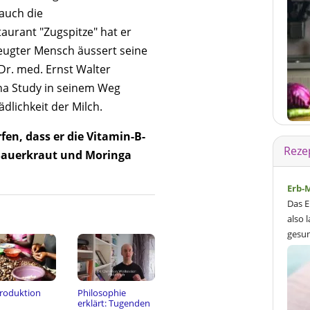
 auch die
aurant "Zugspitze" hat er
zeugter Mensch äussert seine
Dr. med. Ernst Walter
na Study in seinem Weg
dlichkeit der Milch.
n, dass er die Vitamin-B-
Reze
 Sauerkraut und Moringa
Erb-
Das E
also 
gesun
Produktion
Philosophie
erklärt: Tugenden