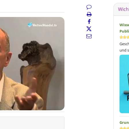
Wich
Wiss
Publ
Gesch
und s
Grun