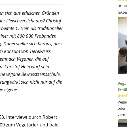
ist u
fakte
n sich aus ethischen Gründen
er Fleischverzicht aus? Christof
beitete C. Hein als traditioneller
- einer mit 800.000 Probanden
 Dabei stellte sich heraus, dass
dem Konsum von Tiereiweiss
emnach Veganer, die auf
n. Christof Hein warf sein
ine vegane Bewusstseinsschule.
ung wirkt sich nicht nur auf die
Vega
die eigene
Ernä
Vegan
oder 
verme
63, interviewt durch Robert
009 zum Vegetarier und bald