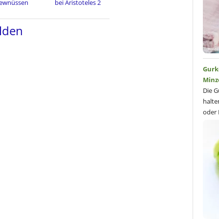
ewnüssen
bei Aristoteles 2
lden
Gurk
Minz
Die G
halte
oder 