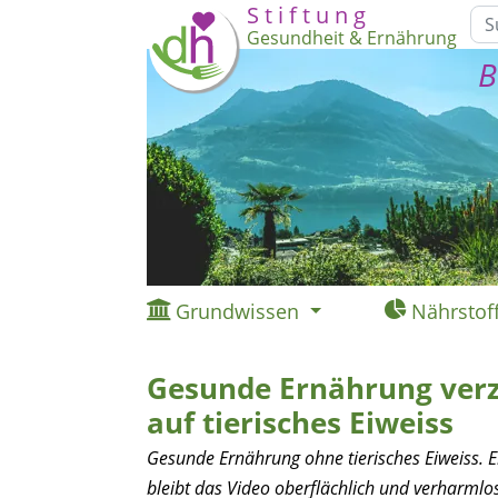
S t i f t u n g
Gesundheit & Ernährung
B
Grundwissen
Nährstof
Gesunde Ernährung verz
auf tierisches Eiweiss
Gesunde Ernährung ohne tierisches Eiweiss. Ei
bleibt das Video oberflächlich und verharml