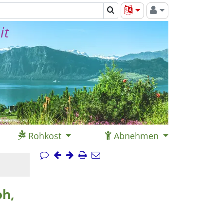
it
Rohkost
Abnehmen
oh,