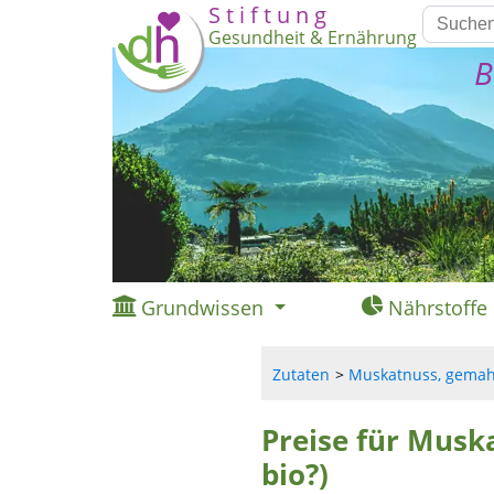
S t i f t u n g
Gesundheit & Ernährung
B
Grundwissen
Nährstoffe
Zutaten
Muskatnuss, gemahl
Preise für Musk
bio?)