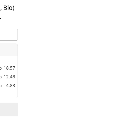
 Bio)
.
o
18,57
o
12,48
o
4,83