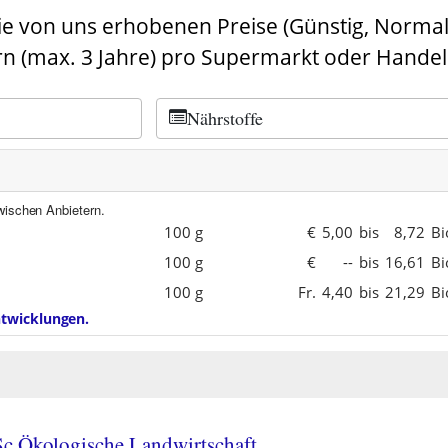
ie von uns erhobenen Preise (Günstig, Normal,
n (max. 3 Jahre) pro Supermarkt oder Handel
Nährstoffe
wischen Anbietern.
100 g
€
5,00
bis
8,72
Bi
100 g
€
--
bis
16,61
Bi
100 g
Fr.
4,40
bis
21,29
Bi
entwicklungen.
Sc Ökologische Landwirtschaft