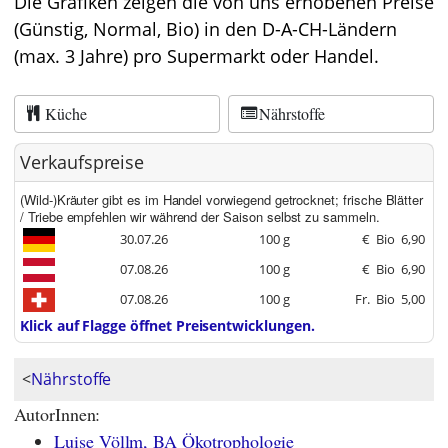
Die Grafiken zeigen die von uns erhobenen Preise
(Günstig, Normal, Bio) in den D-A-CH-Ländern
(max. 3 Jahre) pro Supermarkt oder Handel.
Küche
Nährstoffe
Verkaufspreise
(Wild-)Kräuter gibt es im Handel vorwiegend getrocknet; frische Blätter
/ Triebe empfehlen wir während der Saison selbst zu sammeln.
30.07.26
100 g
€
Bio
6,90
07.08.26
100 g
€
Bio
6,90
07.08.26
100 g
Fr.
Bio
5,00
Klick auf Flagge öffnet Preisentwicklungen.
<
Nährstoffe
AutorInnen:
Luise Völlm, BA Ökotrophologie