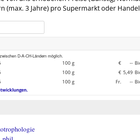
n (max. 3 Jahre) pro Supermarkt oder Handel
e zwischen D-A-CH-Ländern möglich.
6
100 g
€
--
Bi
6
100 g
€
5,49
Bi
6
100 g
Fr.
--
Bi
entwicklungen.
otrophologie
 phil.