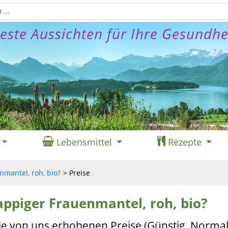
este Aussichten für Ihre Gesundhe
Lebensmittel
Rezepte
nmantel, roh, bio?
Preise
lappiger Frauenmantel, roh, bio?
ie von uns erhobenen Preise (Günstig, Normal,