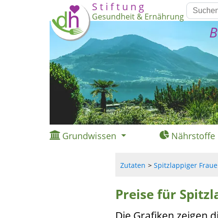
S t i f t u n g
Gesundheit & Ernährung
B
Grundwissen
Nährstoffe
Zutaten
Spitzlappiger Fraue
Preise für Spitz
Die Grafiken zeigen d