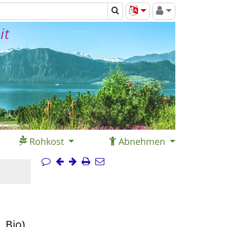
it
Rohkost
Abnehmen
 Bio)