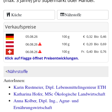
(max. 3 Jahre) pro Supermarkt oder Handel.
Küche
Nährstoffe
Verkaufspreise
05.08.26
100 g
€
0,32
Bio
0,46
100 g
€
0,20
Bio
0,69
06.08.26
100 g
Fr.
0,40
Bio
0,76
06.08.26
Klick auf Flagge öffnet Preisentwicklungen.
<
Nährstoffe
AutorInnen:
Karin Rustmeier, Dipl. Lebensmittelingenieur ETH
Katharina Hofer, MSc Ökologische Landwirtschaft
Anna Kolber, Dipl. Ing., Agrar- und
Ernährungswirtschaft