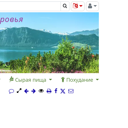
оровья
Сырая пища
Похудание