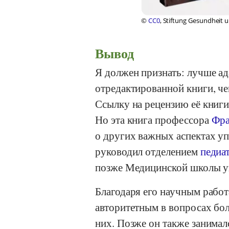
©
CC0
, Stiftung Gesundheit 
Вывод
Я должен признать: лучше а
отредактированной книги, ч
Ссылку на рецензию её книги
Но эта книга профессора
Фра
о других важных аспектах уп
руководил отделением
педиа
позже
Медицинской школы у
Благодаря его научным рабо
авторитетным в вопросах боле
них. Позже он также занимал