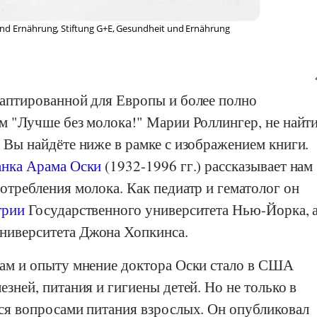
und Ernährung, Stiftung G+E, Gesundheit und Ernährung
даптированной для Европы и более полно
ем
"Лучше без молока!"
Марии Роллингер,
не найти
 Вы найдёте ниже в рамке с изображением книги.
нка Арама Оски
(1932-1996 гг.) рассказывает нам
отребления молока. Как педиатр и гематолог он
трии
Государственного университета Нью-Йорка
, 
ниверситета Джона Хопкинса.
там и опыту мнение доктора Оски стало в США
зней, питания и гигиены детей. Но не только в
ся вопросами питания взрослых. Он опубликовал