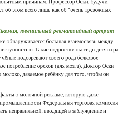
о понятным причинам. Профессор
Оски
, будучи
т об этом всего лишь как об "очень тревожных
лейкемия, ювенильный ревматоидный артрит
же обнаруживается большая взаимосвязь между
реступностью. Такие подростки пьют до десяти ра
Учёные подозревают своего рода белковое
ое потребление орехов (для мозга). Доктор
Оски
к молоко, даваемое ребёнку для того, чтобы он
 факты о молочной рекламе, которую даже
к промышленности
Федеральная торговая комиссия
ть неправильной, вводящей в заблуждение и