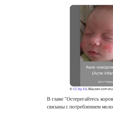
©
CC-by 3.0
, Blausen.com stu
В главе
"Остерегайтесь коро
связаны с потреблением мол