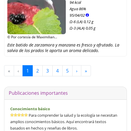
94 kcal
Agua
86%
95
/
04
/
02
Ω-6 (LA) 0,12 g
Ω-3 (ALA) 0,05 g
© Por cortesía de Maximilian
Ludwig, Ulmer Verlag
Este batido de zarzamora y manzana es fresco y afrutado. La
salvia de los prados le aporta un aroma delicado.
«
‹
1
2
3
4
5
›
»
Publicaciones importantes
Conocimiento básico
Para comprender la salud y la ecología se necesitan
amplios conocimientos básicos. Aquí encontrará textos
basados en hechos y reseñas de libros.