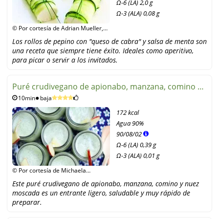
Ω-6 (LA) 2,0 g
Ω-3 (ALA) 0,08 g
© Por cortesía de Adrian Mueller,
Narayana Verlag GmbH /
Los rollos de pepino con "queso de cabra" y salsa de menta son
Unimedica Verlag
una receta que siempre tiene éxito. Ideales como aperitivo,
para picar o servir a los invitados.
Puré crudivegano de apionabo, manzana, comino y
10min
baja
nuez moscada
172 kcal
Agua
90%
90
/
08
/
02
Ω-6 (LA) 0,39 g
Ω-3 (ALA) 0,01 g
© Por cortesía de Michaela
Russmann, Knaur Verlag
Este puré crudivegano de apionabo, manzana, comino y nuez
moscada es un entrante ligero, saludable y muy rápido de
preparar.