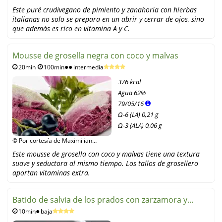
Julia Rawsome - Schön mit Rohkost
Este puré crudivegano de pimiento y zanahoria con hierbas
italianas no solo se prepara en un abrir y cerrar de ojos, sino
que además es rico en vitamina A y C.
Mousse de grosella negra con coco y malvas
20min
100min
intermedia
376 kcal
Agua
62%
79
/
05
/
16
Ω-6 (LA) 0,21 g
Ω-3 (ALA) 0,06 g
© Por cortesía de Maximilian
Ludwig, Ulmer Verlag
Este mousse de grosella con coco y malvas tiene una textura
suave y seductora al mismo tiempo. Los tallos de grosellero
aportan vitaminas extra.
Batido de salvia de los prados con zarzamora y
10min
baja
manzana