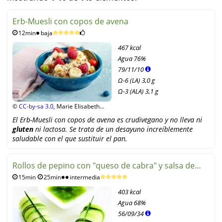
Erb-Muesli con copos de avena
12min
baja
467 kcal
Agua
76%
79
/
11
/
10
Ω-6 (LA) 3,0 g
Ω-3 (ALA) 3,1 g
©
CC-by-sa 3.0
, Marie Elisabeth
Stobbe
El Erb-Muesli con copos de avena es crudivegano y no lleva ni
gluten
ni lactosa. Se trata de un desayuno increíblemente
saludable con el que sustituir el pan.
Rollos de pepino con "queso de cabra" y salsa de
15min
25min
intermedia
menta
403 kcal
Agua
68%
56
/
09
/
34