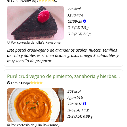
15min
3h
baja
de chía
226 kcal
Agua
48%
62
/
09
/
29
Ω-6 (LA) 7,3 g
Ω-3 (ALA) 2,1 g
© Por cortesía de Julia's Rawsome
Lifestyle, Julia's Rawsome Lifestyle
Este pastel crudivegano de arándanos azules, nueces, semillas
de chía y dátiles es rico en ácidos grasos omega-3 saludables y
muy sencillo de preparar.
Puré crudivegano de pimiento, zanahoria y hierbas
15min
baja
italianas
208 kcal
Agua
91%
72
/
10
/
18
Ω-6 (LA) 1,1 g
Ω-3 (ALA) 0,09 g
© Por cortesía de Julia Rawsome,