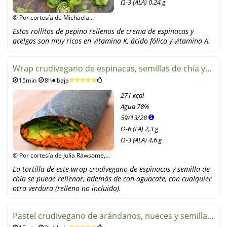
Ω-3 (ALA) 0,24 g
© Por cortesía de Michaela
Russmann, Knaur Verlag
Estos rollitos de pepino rellenos de crema de espinacas y
acelgas son muy ricos en vitamina K, ácido fólico y vitamina A.
Wrap crudivegano de espinacas, semillas de chía y
15min
8h
baja
aguacate
271 kcal
Agua
78%
59
/
13
/
28
Ω-6 (LA) 2,3 g
Ω-3 (ALA) 4,6 g
© Por cortesía de Julia Rawsome,
Julia Rawsome - Schön mit Rohkost
La tortilla de este wrap crudivegano de espinacas y semilla de
chía se puede rellenar, además de con aguacate, con cualquier
otra verdura (relleno no incluido).
Pastel crudivegano de arándanos, nueces y semillas