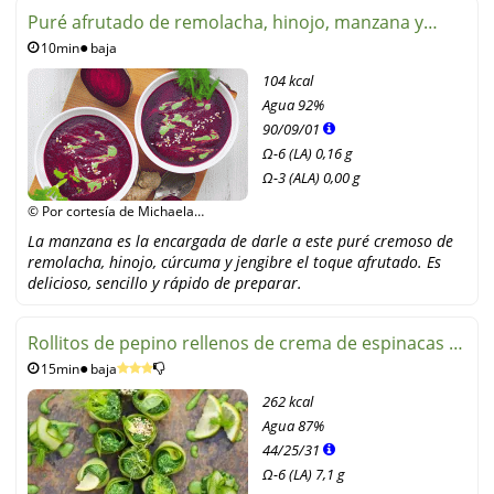
Puré afrutado de remolacha, hinojo, manzana y
10min
baja
cúrcuma
104 kcal
Agua
92%
90
/
09
/
01
Ω-6 (LA) 0,16 g
Ω-3 (ALA) 0,00 g
© Por cortesía de Michaela
Russmann, Knaur Verlag
La manzana es la encargada de darle a este puré cremoso de
remolacha, hinojo, cúrcuma y jengibre el toque afrutado. Es
delicioso, sencillo y rápido de preparar.
Rollitos de pepino rellenos de crema de espinacas y
15min
baja
acelgas
262 kcal
Agua
87%
44
/
25
/
31
Ω-6 (LA) 7,1 g