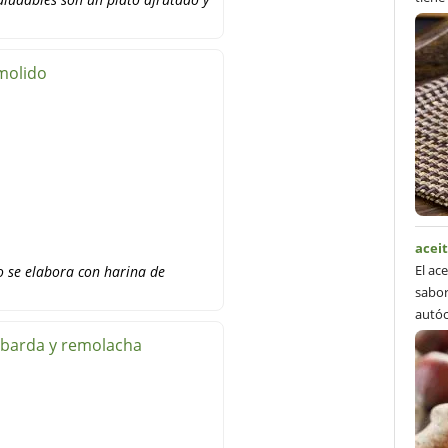
 molido
acei
El ac
o se elabora con harina de
sabor
autóc
mbarda y remolacha