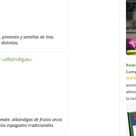
, pimiento y semillas de lino,
distintas.
y «albóndigas»
Reseñ
Camp
asom
alime
la civ
omate, albóndigas de frutos secos
los espaguetis tradicionales.