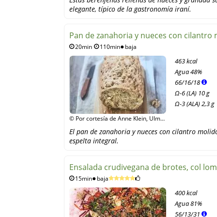
elegante, típico de la gastronomía iraní.
Pan de zanahoria y nueces con cilantro
20min
110min
baja
463 kcal
Agua
48%
66
/
16
/
18
Ω-6 (LA) 10 g
Ω-3 (ALA) 2,3 g
© Por cortesía de Anne Klein, Ulmer
Verlag
El pan de zanahoria y nueces con cilantro molid
espelta integral.
Ensalada crudivegana de brotes, col lo
15min
baja
400 kcal
Agua
81%
56
/
13
/
31