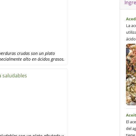
Ingr
Aced
La ac
utiliz
ácido
 verduras crudas son un plato
specialmente alto en ácidos grasos.
a saludables
Aceit
El ac
del a
tiene
aludables son un plato afrutado y