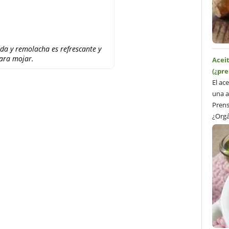
da y remolacha es refrescante y
para mojar.
Acei
(¿pre
El ac
una a
Prens
¿Orgá