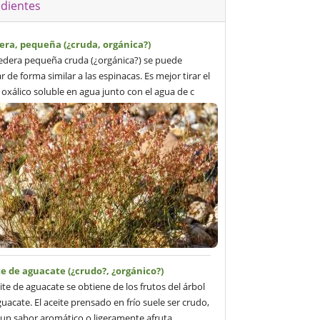
edientes
era, pequeña (¿cruda, orgánica?)
edera pequeña cruda (¿orgánica?) se puede
ar de forma similar a las espinacas. Es mejor tirar el
 oxálico soluble en agua junto con el agua de c
e de aguacate (¿crudo?, ¿orgánico?)
eite de aguacate se obtiene de los frutos del árbol
guacate. El aceite prensado en frío suele ser crudo,
 un sabor aromático o ligeramente afruta