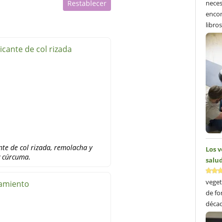
Restablecer
neces
encon
libros
icante de col rizada
nte de col rizada, remolacha y
Los 
y cúrcuma.
salud
veget
ñamiento
de fo
décad