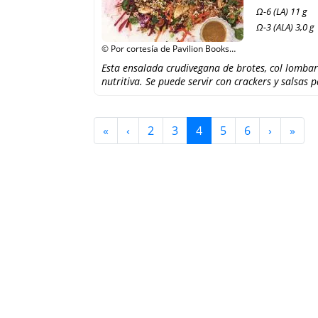
Ω-6 (LA) 11 g
Ω-3 (ALA) 3,0 g
© Por cortesía de Pavilion Books
Company Ltd, Pavilion Books
Esta ensalada crudivegana de brotes, col lombar
Company Ltd
nutritiva. Se puede servir con crackers y salsas 
«
‹
2
3
4
5
6
›
»