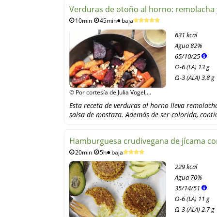
Verduras de otoño al horno: remolacha 
10min
45min
baja
631 kcal
Agua
82%
65
/
10
/
25
Ω-6 (LA) 13 g
Ω-3 (ALA) 3,8 g
© Por cortesía de Julia Vogel,
Dachbuch Verlag
Esta receta de verduras al horno lleva remolach
salsa de mostaza. Además de ser colorida, conti
Hamburguesa crudivegana de jícama con
20min
5h
baja
229 kcal
Agua
70%
35
/
14
/
51
Ω-6 (LA) 11 g
Ω-3 (ALA) 2,7 g