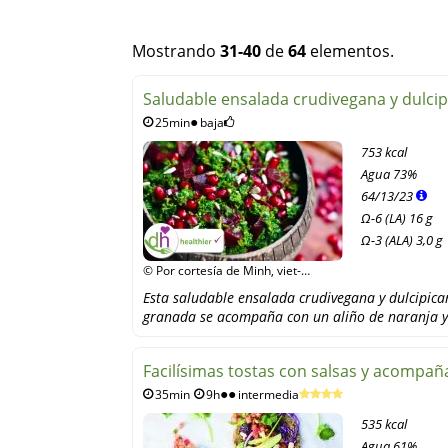
Mostrando
31-40
de
64
elementos.
Saludable ensalada crudivegana y dulcip
25min
baja
753 kcal
Agua
73%
64
/
13
/
23
Ω-6 (LA) 16 g
Ω-3 (ALA) 3,0 g
© Por cortesía de Minh, viet-
minh.de
Esta saludable ensalada crudivegana y dulcipica
granada se acompaña con un aliño de naranja 
Facilísimas tostas con salsas y acompa
35min
9h
intermedia
535 kcal
Agua
61%