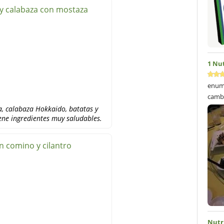
y calabaza con mostaza
1 Nu
enume
cambi
a, calabaza Hokkaido, batatas y
ene ingredientes muy saludables.
 comino y cilantro
Nutr