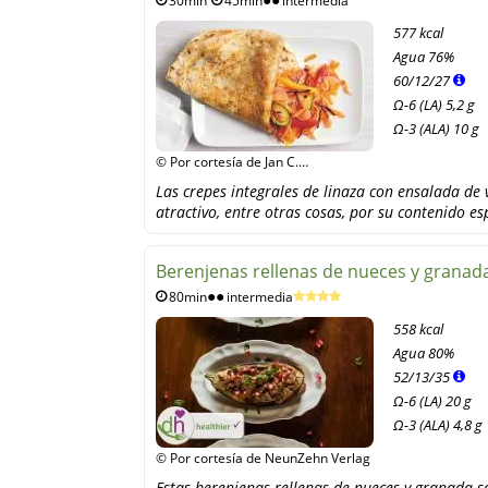
30min
45min
intermedia
577 kcal
Agua
76%
60
/
12
/
27
Ω-6 (LA) 5,2 g
Ω-3 (ALA) 10 g
© Por cortesía de Jan C.
Brettschneider, Gräfe und Unzer
Las crepes integrales de linaza con ensalada de
Verlag
atractivo, entre otras cosas, por su contenido e
Berenjenas rellenas de nueces y granad
80min
intermedia
558 kcal
Agua
80%
52
/
13
/
35
Ω-6 (LA) 20 g
Ω-3 (ALA) 4,8 g
© Por cortesía de NeunZehn Verlag
Estas berenjenas rellenas de nueces y granada s