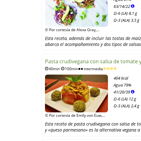
63
/
14
/
22
Ω-6 (LA) 8,1 g
Ω-3 (ALA) 3,5 g
© Por cortesía de Alexa Gray,
Skihorse Publishing
Esta receta, además de incluir las tostas de maíz
abarca el acompañamiento y dos tipos de salsas 
Pasta crudivegana con salsa de tomate 
40min
100min
intermedia
404 kcal
Agua
79%
41
/
20
/
39
Ω-6 (LA) 12 g
Ω-3 (ALA) 2,4 g
© Por cortesía de Emily von Euw,
This Rawsome Vegan Life
Esta receta de pasta crudivegana con salsa de t
y «queso parmesano» es la alternativa vegana a 