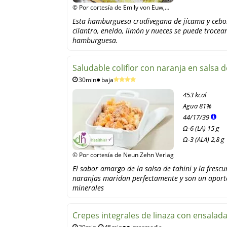
© Por cortesía de Emily von Euw,
This Rawsome Vegan Life
Esta hamburguesa crudivegana de jícama y cebo
cilantro, eneldo, limón y nueces se puede troce
hamburguesa.
Saludable coliflor con naranja en salsa d
30min
baja
453 kcal
Agua
81%
44
/
17
/
39
Ω-6 (LA) 15 g
Ω-3 (ALA) 2,8 g
© Por cortesía de Neun Zehn Verlag
El sabor amargo de la salsa de tahini y la frescu
naranjas maridan perfectamente y son un aport
minerales
Crepes integrales de linaza con ensalad