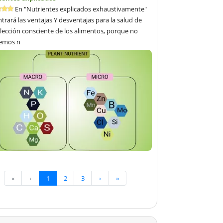
En "Nutrientes explicados exhaustivamente"
trará las ventajas Y desventajas para la salud de
lección consciente de los alimentos, porque no
emos n
«
‹
1
2
3
›
»