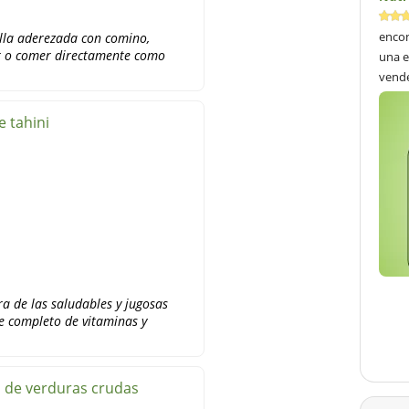
encon
lla aderezada con comino,
ar o comer directamente como
una e
vend
e tahini
ra de las saludables y jugosas
e completo de vitaminas y
a de verduras crudas