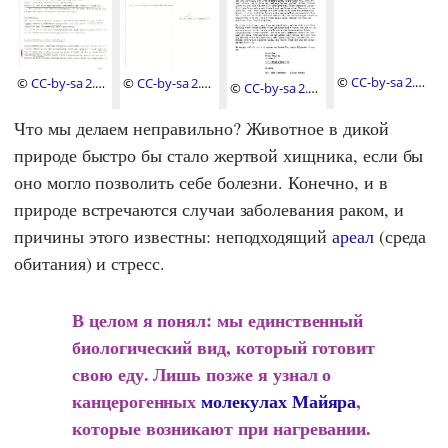
©
CC-by-sa 2.0
,
©
CC-by-sa 2.0
,
©
CC-by-sa 2.0
,
©
CC-by-sa 2.0
,
Ernst Erb
Kantonsspital
Kantonsspital
Ernst Erb
Luzern
Luzern
Что мы делаем неправильно? Животное в дикой
природе быстро бы стало жертвой хищника, если бы
оно могло позволить себе болезни. Конечно, и в
природе встречаются случаи заболевания раком, и
причины этого известны: неподходящий
ареал
(среда
обитания) и стресс.
В целом я понял: мы единственный
биологический вид, который готовит
свою еду. Лишь позже я узнал о
канцерогенных
молекулах Майяра
,
которые возникают при нагревании.