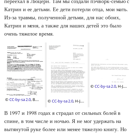
переехал в Люцерн. Там мы создали пэчворк-семью с
Катрин
и ее детьми. Ее дети потерли отца, мои мать.
Из-за травмы, полученной детьми, для нас обоих,
Катрин
и меня, а также для наших детей это было
очень тяжелое время.
©
CC-by-sa 2.0
, H-J.
Schmid, MD
©
CC-by-sa 2.0
, B.
©
CC-by-sa 2.0
, H-J.
Reichlin, MD
Schmid, MD
В 1997 и 1998 годах я страдал от сильных болей в
спине, в том числе и ночью. Я не мог удержать на
вытянутой руке более или менее тяжелую книгу. Но