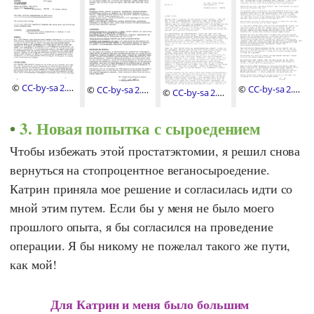
©
CC-by-sa 2.0
,
©
CC-by-sa 2.0
,
©
CC-by-sa 2.0
,
©
CC-by-sa 2.0
,
H.K. Schulthess,
Ernst Erb
H.K. Schulthess,
Ernst Erb
MD
MD
3. Новая попытка с сыроедением
Чтобы избежать этой простатэктомии, я решил снова
вернуться на стопроцентное веганосыроедение.
Катрин
приняла мое решение и согласилась идти со
мной этим путем. Если бы у меня не было моего
прошлого опыта, я бы согласился на проведение
операции. Я бы никому не пожелал такого же пути,
как мой!
Для
Катрин
и меня было большим