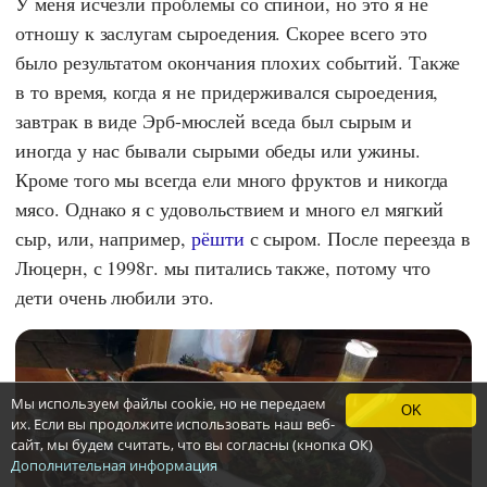
У меня исчезли проблемы со спиной, но это я не
отношу к заслугам сыроедения. Скорее всего это
было результатом окончания плохих событий. Также
в то время, когда я не придерживался сыроедения,
завтрак в виде Эрб-мюслей вседа был сырым и
иногда у нас бывали сырыми обеды или ужины.
Кроме того мы всегда ели много фруктов и никогда
мясо. Однако я с удовольствием и много ел мягкий
сыр, или, например,
рёшти
с сыром. После переезда в
Люцерн, с 1998г. мы питались также, потому что
дети очень любили это.
Мы используем файлы cookie, но не передаем
OK
их. Если вы продолжите использовать наш веб-
сайт, мы будем считать, что вы согласны (кнопка ОК)
Дополнительная информация