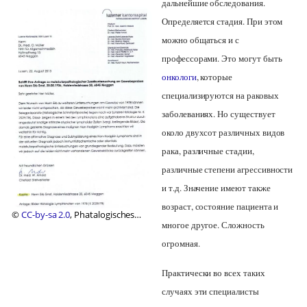
дальнейшие обследования.
Определяется стадия. При этом
можно общаться и с
профессорами. Это могут быть
онкологи
, которые
специализируются на раковых
заболеваниях. Но существует
около двухсот различных видов
рака, различные стадии,
различные степени агрессивности
и т.д. Значение имеют также
возраст, состояние пациента и
©
CC-by-sa 2.0
, Phatalogisches
многое другое. Сложность
Institut Luzern, 2013
огромная.
Практически во всех таких
случаях эти специалисты