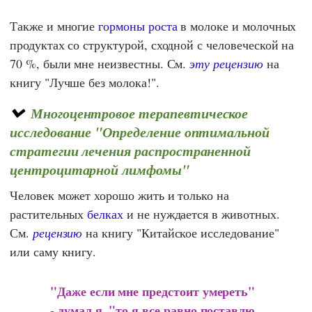
Также и многие
гормоны роста
в молоке и молочных
продуктах со структурой, сходной с человеческой на
70 %, были мне неизвестны. См.
эту рецензию
на
книгу
"Лучше без молока!".
Многоцентровое терапевтическое
исследование "Определение оптимальной
стратегии лечения распространенной
центроцитарной лимфомы"
Человек может хорошо жить и только на
растительных
белках
и не нуждается в животных.
См.
рецензию
на книгу
"Китайское исследование"
или саму книгу.
"Даже если мне предстоит умереть"
- думал я, "то я все равно поставлю