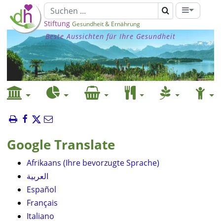
Stiftung
Gesundheit & Ernährung
Beste Aussichten für Ihre Gesundheit
Google Translate
Afrikaans (Ihre bevorzugte Sprache)
العربية
Español
Français
Italiano