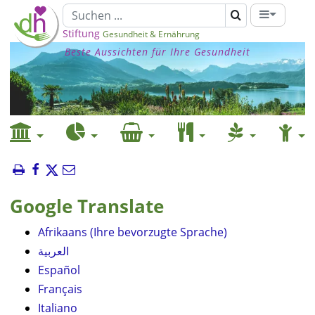
Stiftung
Gesundheit & Ernährung
Beste Aussichten für Ihre Gesundheit
Google Translate
Afrikaans (Ihre bevorzugte Sprache)
العربية
Español
Français
Italiano