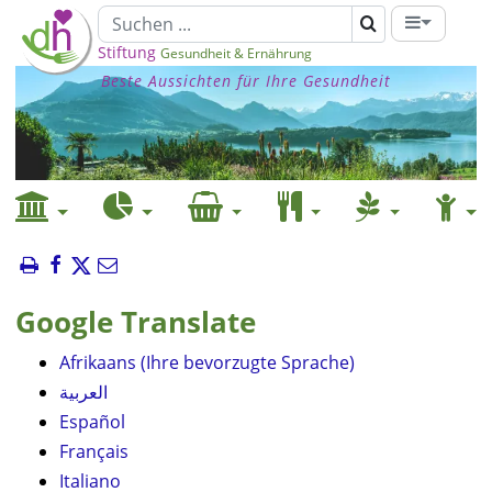
Stiftung
Gesundheit & Ernährung
Beste Aussichten für Ihre Gesundheit
Google Translate
Afrikaans (Ihre bevorzugte Sprache)
العربية
Español
Français
Italiano