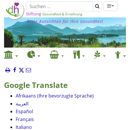
Stiftung
Gesundheit & Ernährung
Beste Aussichten für Ihre Gesundheit
Google Translate
Afrikaans (Ihre bevorzugte Sprache)
العربية
Español
Français
Italiano