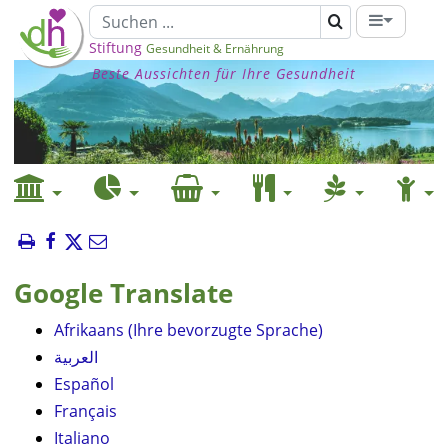
Stiftung
Gesundheit & Ernährung
Beste Aussichten für Ihre Gesundheit
Google Translate
Afrikaans (Ihre bevorzugte Sprache)
العربية
Español
Français
Italiano