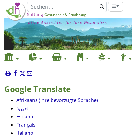
Stiftung
Gesundheit & Ernährung
Beste Aussichten für Ihre Gesundheit
Google Translate
Afrikaans (Ihre bevorzugte Sprache)
العربية
Español
Français
Italiano