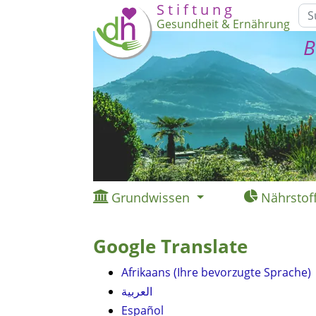
S t i f t u n g
Gesundheit & Ernährung
B
Grundwissen
Nährstof
Google Translate
Afrikaans (Ihre bevorzugte Sprache)
العربية
Español