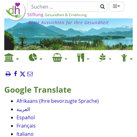
Stiftung
Gesundheit & Ernährung
Beste Aussichten für Ihre Gesundheit
Google Translate
Afrikaans (Ihre bevorzugte Sprache)
العربية
Español
Français
Italiano