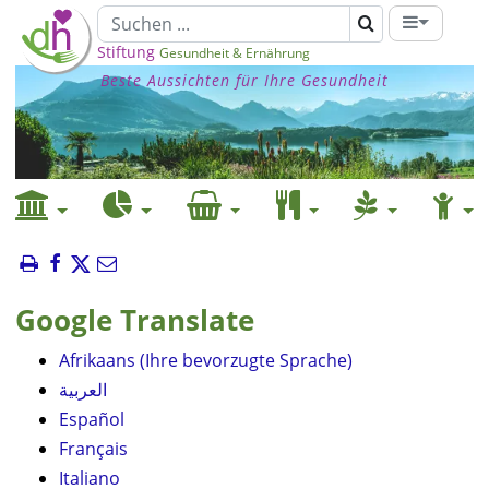
Stiftung
Gesundheit & Ernährung
Beste Aussichten für Ihre Gesundheit
Google Translate
Afrikaans (Ihre bevorzugte Sprache)
العربية
Español
Français
Italiano