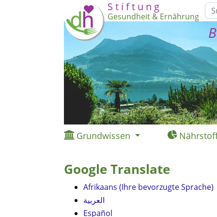
S t i f t u n g
Gesundheit & Ernährung
B
Grundwissen
Nährstof
Google Translate
Afrikaans (Ihre bevorzugte Sprache)
العربية
Español