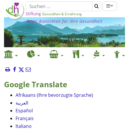
Stiftung
Gesundheit & Ernährung
Beste Aussichten für Ihre Gesundheit
Google Translate
Afrikaans (Ihre bevorzugte Sprache)
العربية
Español
Français
Italiano