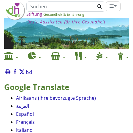
Stiftung
Gesundheit & Ernährung
Beste Aussichten für Ihre Gesundheit
Google Translate
Afrikaans (Ihre bevorzugte Sprache)
العربية
Español
Français
Italiano