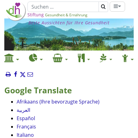
Stiftung
Gesundheit & Ernährung
Beste Aussichten für Ihre Gesundheit
Google Translate
Afrikaans (Ihre bevorzugte Sprache)
العربية
Español
Français
Italiano