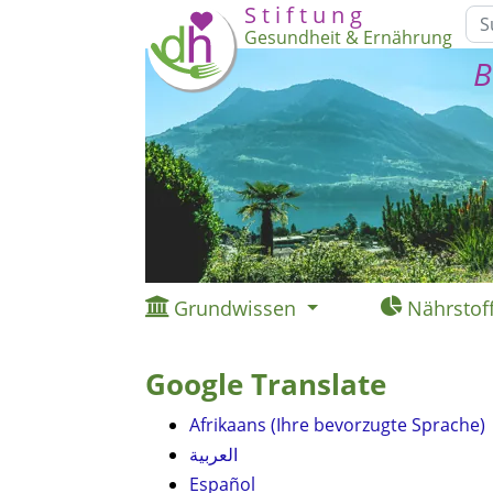
S t i f t u n g
Gesundheit & Ernährung
B
Grundwissen
Nährstof
Google Translate
Afrikaans (Ihre bevorzugte Sprache)
العربية
Español