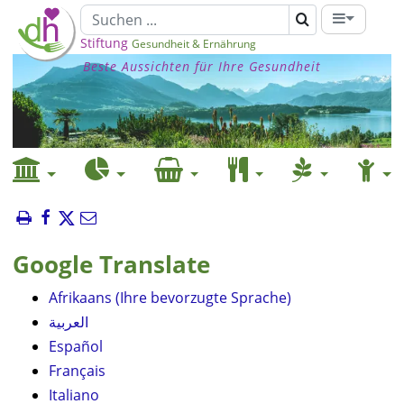
Stiftung
Gesundheit & Ernährung
Beste Aussichten für Ihre Gesundheit
Google Translate
Afrikaans (Ihre bevorzugte Sprache)
العربية
Español
Français
Italiano