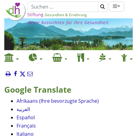
Stiftung
Gesundheit & Ernährung
Beste Aussichten für Ihre Gesundheit
Google Translate
Afrikaans (Ihre bevorzugte Sprache)
العربية
Español
Français
Italiano