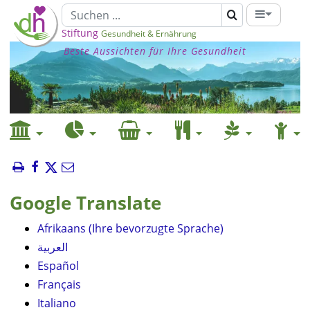
Stiftung
Gesundheit & Ernährung
Beste Aussichten für Ihre Gesundheit
Google Translate
Afrikaans (Ihre bevorzugte Sprache)
العربية
Español
Français
Italiano