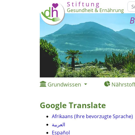
S t i f t u n g
Gesundheit & Ernährung
B
Grundwissen
Nährstof
Google Translate
Afrikaans (Ihre bevorzugte Sprache)
العربية
Español