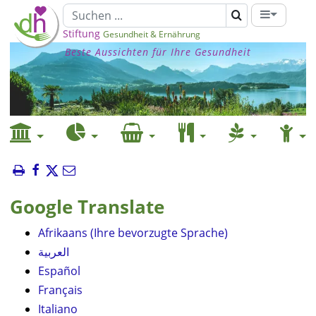
Stiftung
Gesundheit & Ernährung
Beste Aussichten für Ihre Gesundheit
Google Translate
Afrikaans (Ihre bevorzugte Sprache)
العربية
Español
Français
Italiano