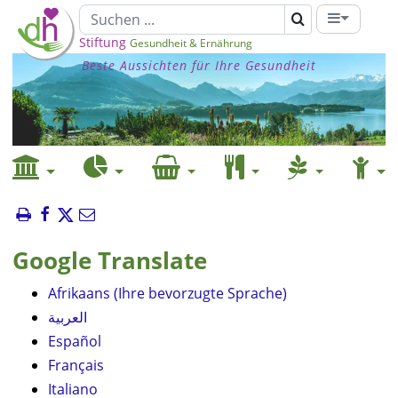
Stiftung
Gesundheit & Ernährung
Beste Aussichten für Ihre Gesundheit
Google Translate
Afrikaans (Ihre bevorzugte Sprache)
العربية
Español
Français
Italiano