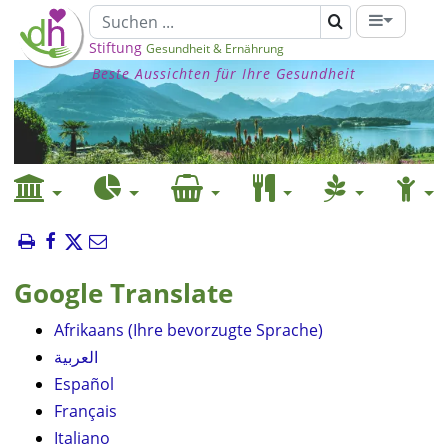
Stiftung
Gesundheit & Ernährung
Beste Aussichten für Ihre Gesundheit
Google Translate
Afrikaans (Ihre bevorzugte Sprache)
العربية
Español
Français
Italiano