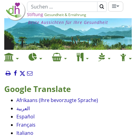
Stiftung
Gesundheit & Ernährung
Beste Aussichten für Ihre Gesundheit
Google Translate
Afrikaans (Ihre bevorzugte Sprache)
العربية
Español
Français
Italiano