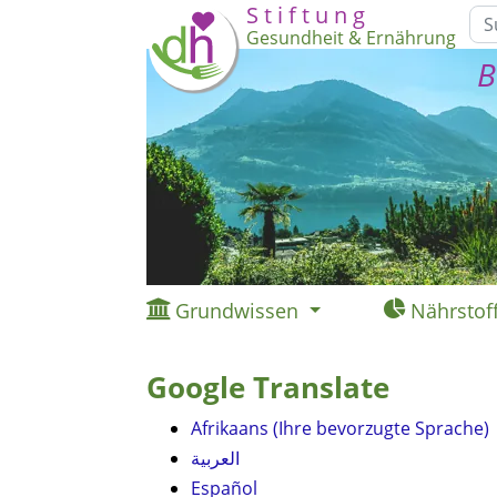
S t i f t u n g
Gesundheit & Ernährung
B
Grundwissen
Nährstof
Google Translate
Afrikaans (Ihre bevorzugte Sprache)
العربية
Español