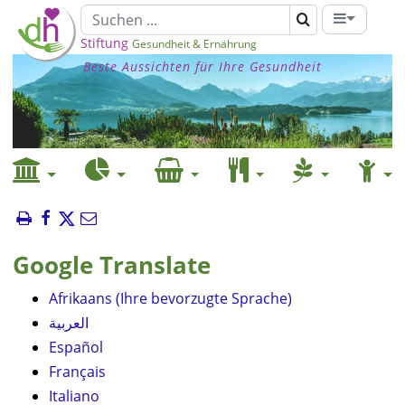
Stiftung
Gesundheit & Ernährung
Beste Aussichten für Ihre Gesundheit
Google Translate
Afrikaans (Ihre bevorzugte Sprache)
العربية
Español
Français
Italiano