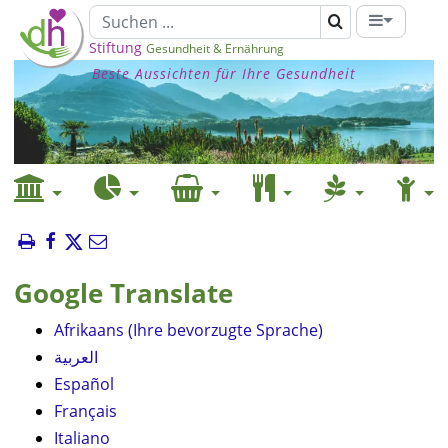
Stiftung
Gesundheit & Ernährung
Beste Aussichten für Ihre Gesundheit
Google Translate
Afrikaans (Ihre bevorzugte Sprache)
العربية
Español
Français
Italiano