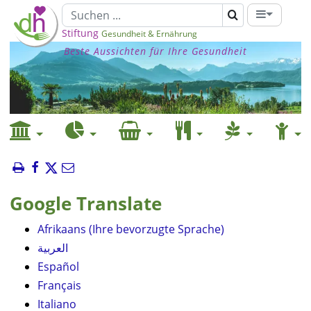
Stiftung
Gesundheit & Ernährung
Beste Aussichten für Ihre Gesundheit
Google Translate
Afrikaans (Ihre bevorzugte Sprache)
العربية
Español
Français
Italiano