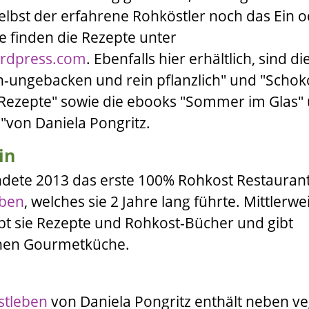
selbst der erfahrene Rohköstler noch das Ein 
e finden die Rezepte unter
ordpress.com
. Ebenfalls hier erhältlich, sind di
n-ungebacken und rein pflanzlich
"
und "
Schok
Rezepte
" sowie die ebooks "
Sommer im Glas
"
n
"von
Daniela Pongritz
.
in
dete 2013 das erste 100% Rohkost Restaurant
eben
, welches sie 2 Jahre lang führte. Mittlerwe
ibt sie Rezepte und Rohkost-Bücher und gibt
ohen Gourmetküche.
stleben
von
Daniela Pongritz
enthält neben v