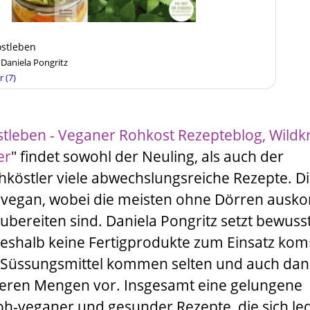
ostleben
 Daniela Pongritz
r (7)
stleben - Veganer Rohkost Rezepteblog, Wildk
er
"
findet sowohl der Neuling, als auch der
köstler viele abwechslungsreiche Rezepte. D
oh-vegan, wobei die meisten ohne Dörren aus
zubereiten sind.
Daniela Pongritz
setzt bewuss
eshalb keine Fertigprodukte zum Einsatz ko
d Süssungsmittel kommen selten und auch da
geren Mengen vor. Insgesamt eine gelungene
-veganer und gesunder Rezepte, die sich led