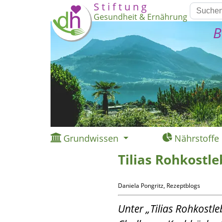
S t i f t u n g
Gesundheit & Ernährung
B
Grundwissen
Nährstoffe
Tilias Rohkostl
Daniela Pongritz, Rezeptblogs
Unter „Tilias Rohkostl