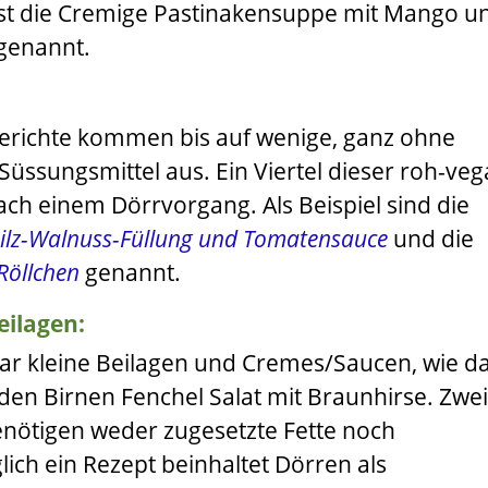
st die
Cremige Pastinakensuppe
mit Mango u
genannt.
Gerichte kommen bis auf wenige, ganz ohne
Süssungsmittel aus. Ein Viertel dieser roh-ve
ach einem Dörrvorgang. Als Beispiel sind die
 Pilz-Walnuss-Füllung und Tomatensauce
und die
Röllchen
genannt.
eilagen:
paar kleine Beilagen und Cremes/Saucen, wie d
 den
Birnen Fenchel Salat mit Braunhirse
. Zwei
benötigen weder zugesetzte Fette noch
lich ein Rezept beinhaltet Dörren als