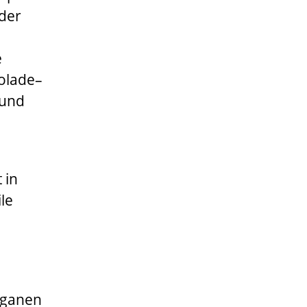
oder
e
olade–
 und
 in
ile
eganen