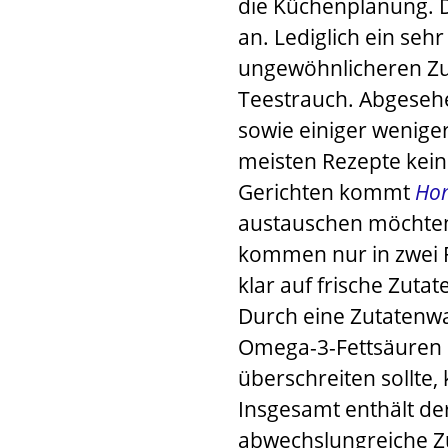
die Küchenplanung. 
an. Lediglich ein sehr
ungewöhnlicheren Zu
Teestrauch. Abgesehe
sowie einiger wenige
meisten Rezepte kein 
Gerichten kommt
Hon
austauschen möchte
kommen nur in zwei 
klar auf frische Zuta
Durch eine Zutatenwa
Omega-3-Fettsäuren b
überschreiten sollte
Insgesamt enthält de
abwechslungreiche Z