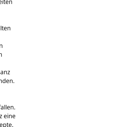
eiten
lten
en
h
ganz
inden.
allen.
z eine
epte.