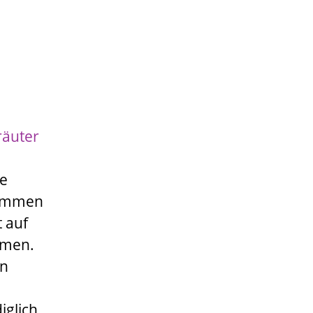
räuter
ie
kommen
t auf
mmen.
nn
iglich