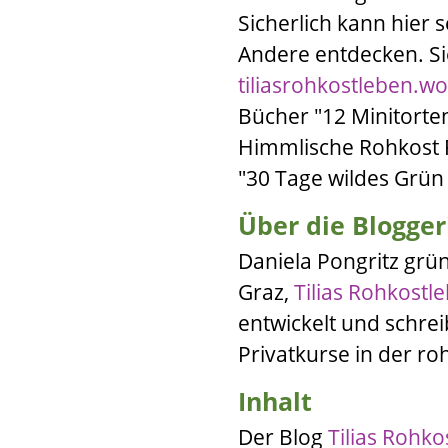
Sicherlich kann hier 
Andere entdecken. Si
tiliasrohkostleben.w
Bücher "
12 Minitorte
Himmlische Rohkost 
"
30 Tage wildes Grü
Über die Blogger
Daniela Pongritz
grün
Graz,
Tilias Rohkostl
entwickelt und schre
Privatkurse in der r
Inhalt
Der Blog
Tilias Rohko