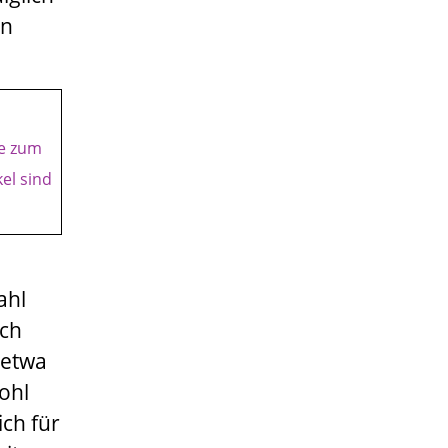
on
ie zum
el sind
ahl
ach
 etwa
ohl
ich für