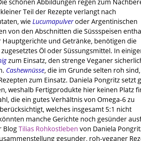
Die schönen Abbildungen regen zum Nachber
 kleiner Teil der Rezepte verlangt nach
taten, wie
Lucumapulver
oder Argentinischen
n von den Abschnitten die Süssspeisen entha
r Hauptgerichte und Getränke, benötigen die
zugesetztes Öl oder Süssungsmittel. In einig
ig
zum Einsatz, den strenge Veganer sicherlic
n.
Cashewnüsse
, die im Grunde selten roh sind,
Rezepten zum Einsatz.
Daniela Pongritz
setzt 
ten, weshalb Fertigprodukte hier keinen Platz f
hl, die ein gutes Verhältnis von Omega-6 zu
erücksichtigt, welches insgesamt 5:1 nicht
, könnten manche Gerichte noch gesünder ausf
r Blog
Tilias Rohkostleben
von Daniela Pongrit
usammenstellung gesunder, roh-veganer Rez