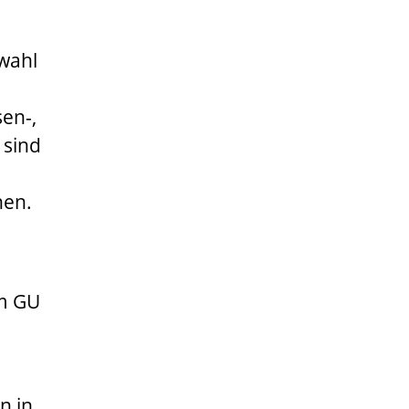
swahl
sen-,
 sind
hen.
im
GU
n in