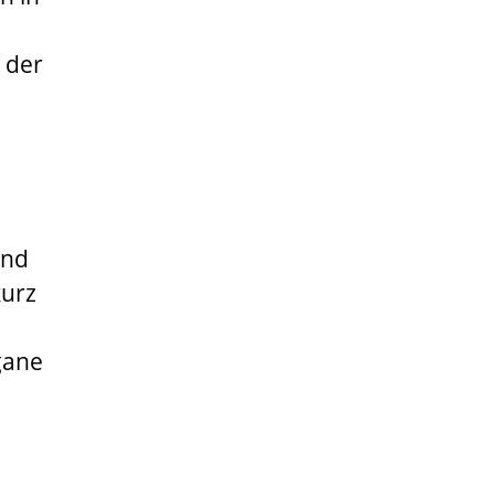
 der
und
kurz
gane