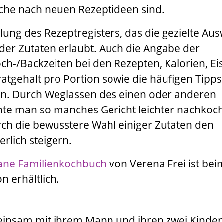
uche nach neuen Rezeptideen sind.
eilung des Rezeptregisters, das die gezielte Au
der Zutaten erlaubt. Auch die Angabe der
h-/Backzeiten bei den Rezepten, Kalorien, Ei
atgehalt pro Portion sowie die häufigen Tipps
en. Durch Weglassen des einen oder anderen
te man so manches Gericht leichter nachkoc
ch die bewusstere Wahl einiger Zutaten den
rlich steigern.
egane Familienkochbuch
von
Verena Frei
ist be
on
erhältlich.
insam mit ihrem Mann und ihren zwei Kinder