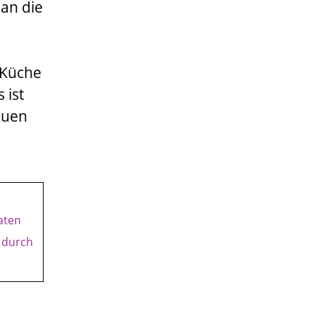
an die
 Küche
 ist
euen
aten
r durch