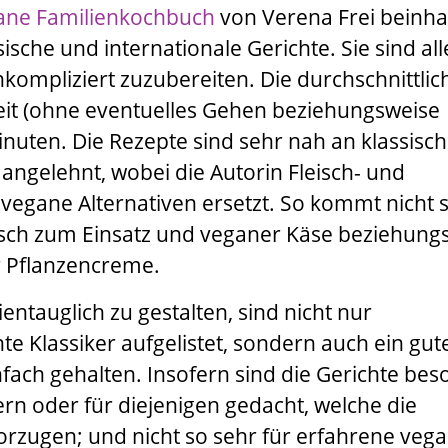
egane Familienkochbuch
von
Verena Frei
beinhal
sische und internationale Gerichte. Sie sind al
nkompliziert zuzubereiten. Die durchschnittlic
eit (ohne eventuelles Gehen beziehungsweise
nuten. Die Rezepte sind sehr nah an klassisch
angelehnt, wobei die Autorin Fleisch- und
vegane Alternativen ersetzt. So kommt nicht s
eisch zum Einsatz und veganer Käse beziehung
r Pflanzencreme.
entauglich zu gestalten, sind nicht nur
e Klassiker aufgelistet, sondern auch ein gut
nfach gehalten. Insofern sind die Gerichte be
ern oder für diejenigen gedacht, welche die
orzugen; und nicht so sehr für erfahrene veg