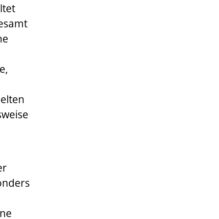
tet
lesamt
he
e,
elten
sweise
er
sonders
ane