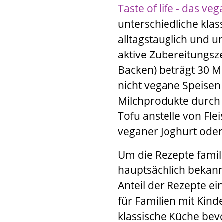
Taste of life - das v
unterschiedliche klas
alltagstauglich und u
aktive Zubereitungsz
Backen) beträgt 30 Mi
nicht vegane Speisen 
Milchprodukte durch 
Tofu anstelle von Fl
veganer Joghurt ode
Um die Rezepte famili
hauptsächlich bekannt
Anteil der Rezepte ei
für Familien mit Kind
klassische Küche bev