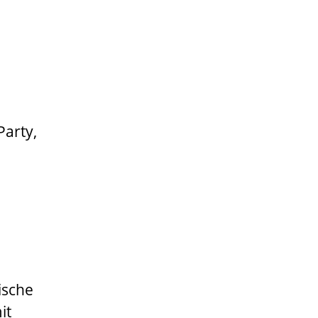
Party,
ische
it