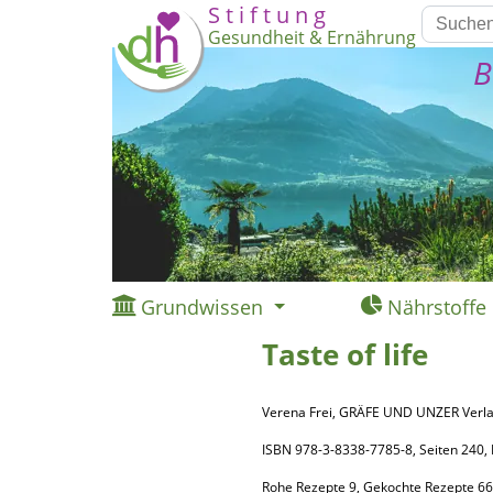
S t i f t u n g
Gesundheit & Ernährung
B
Grundwissen
Nährstoffe
Taste of life
Verena Frei, GRÄFE UND UNZER Verl
ISBN 978-3-8338-7785-8, Seiten 24
Rohe Rezepte 9, Gekochte Rezepte 66