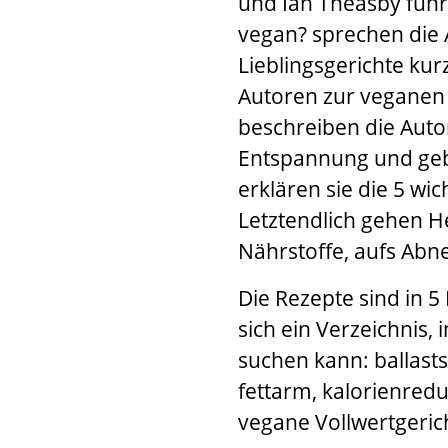
und
Ian Theasby
führ
vegan? sprechen die
Lieblingsgerichte kur
Autoren zur veganen 
beschreiben die Auto
Entspannung und gebe
erklären sie die 5 wi
Letztendlich gehen
H
Nährstoffe, aufs Ab
Die Rezepte sind in 5
sich ein Verzeichnis,
suchen kann: ballasts
fettarm, kalorienredu
vegane Vollwertgerich