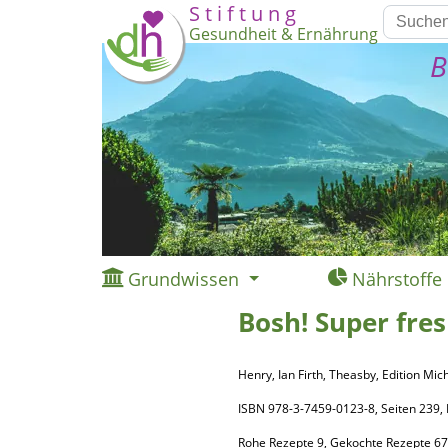
S t i f t u n g
Gesundheit & Ernährung
B
Grundwissen
Nährstoffe
Bosh! Super fres
Henry, Ian Firth, Theasby, Edition Mi
ISBN 978-3-7459-0123-8, Seiten 23
Rohe Rezepte 9, Gekochte Rezepte 67