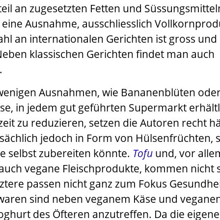
teil an zugesetzten Fetten und Süssungsmittel
f eine Ausnahme, ausschliesslich Vollkornpro
hl an internationalen Gerichten ist gross und
eben klassischen Gerichten findet man auch
.
t wenigen Ausnahmen, wie Bananenblüten ode
se, in jedem gut geführten Supermarkt erhältl
it zu reduzieren, setzen die Autoren recht h
sächlich jedoch in Form von Hülsenfrüchten, 
 selbst zubereiten könnte.
Tofu
und, vor alle
auch vegane Fleischprodukte, kommen nicht s
tztere passen nicht ganz zum Fokus Gesundhei
igwaren sind neben veganem Käse und vegane
oghurt des Öfteren anzutreffen. Da die eigene