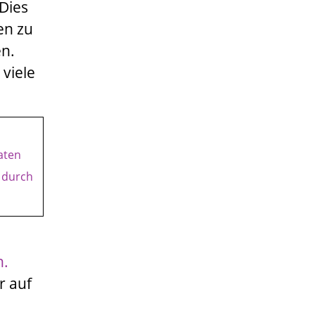
Dies
en zu
en.
viele
aten
r durch
n.
r auf