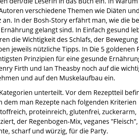
en den/die LeserIn in das Buch ein. In Warum
 Autoren verschiedene Themen wie Diäten un
z an. In der Bosh-Story erfährt man, wie die b
Ernährung gelangt sind. In Einfach gesund le
ren die Wichtigkeit des Schlafs, der Bewegun
n jeweils nützliche Tipps. In Die 5 goldenen 
chtigsten Prinzipien für eine gesunde Ernährun
enry Firth
und
Ian Theasby
noch auf die wicht
nehmen und auf den Muskelaufbau ein.
 Kategorien unterteilt. Vor dem Rezeptteil befi
 in dem man Rezepte nach folgenden Kriterien
toffreich, proteinreich, glutenfrei, zuckerarm,
ziert, der Regenbogen-Mix, veganes "Fleisch",
te, scharf und würzig, für die Party.