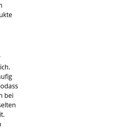
n
dukte
r
ich.
äufig
sodass
m bei
elten
t.
n