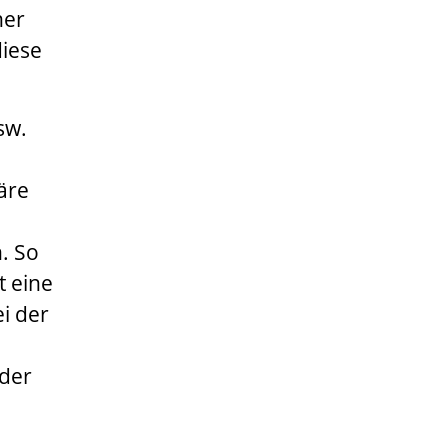
her
diese
sw.
äre
. So
t eine
i der
nder