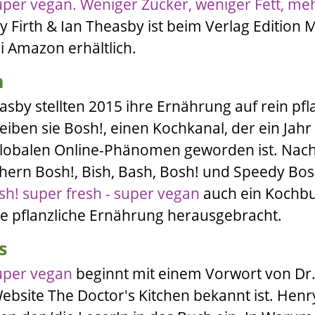
super vegan. Weniger Zucker, weniger Fett, me
y Firth
&
Ian
Theasby
ist beim Verlag
Edition 
ei
Amazon
erhältlich.
n
easby
stellten 2015 ihre Ernährung auf rein pfl
eiben sie
Bosh!
, einen Kochkanal, der ein Jahr
globalen Online-Phänomen geworden ist. Nach
chern
Bosh!
,
Bish, Bash, Bosh!
und
Speedy Bos
sh! super fresh - super vegan
auch ein Kochb
e pflanzliche Ernährung herausgebracht.
s
super vegan
beginnt mit einem Vorwort von
Dr
Website
The Doctor's Kitchen
bekannt ist.
Henry