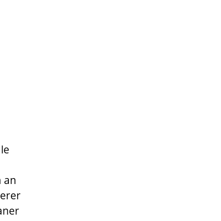
ale
m an
derer
aner