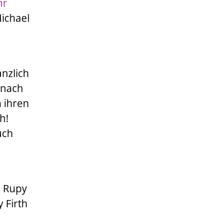
hr
Michael
anzlich
 nach
 ihren
h!
uch
. Rupy
 Firth