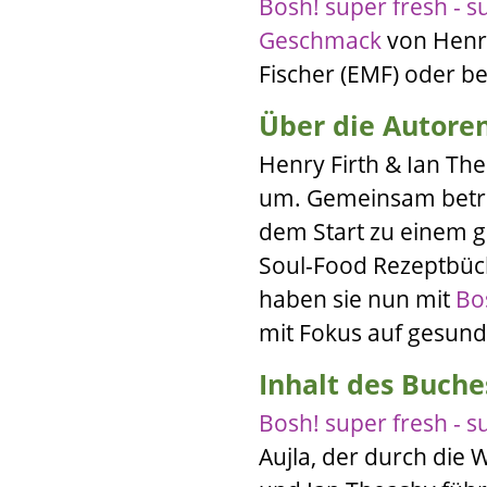
Bosh! super fresh - 
Geschmack
von
Henr
Fischer
(
EMF
) oder b
Über die Autore
Henry Firth
&
Ian Th
um. Gemeinsam betr
dem Start zu einem 
Soul-Food Rezeptbü
haben sie nun mit
Bo
mit Fokus auf gesund
Inhalt des Buche
Bosh! super fresh - 
Aujla
, der durch die 