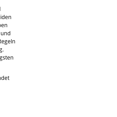
d
eiden
ben
g und
Regeln
g.
igsten
ndet