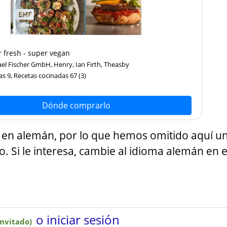
 fresh - super vegan
ael Fischer GmbH, Henry, Ian Firth, Theasby
as 9, Recetas cocinadas 67
(3)
Dónde comprarlo
to en alemán, por lo que hemos omitido aquí u
. Si le interesa, cambie al idioma alemán en e