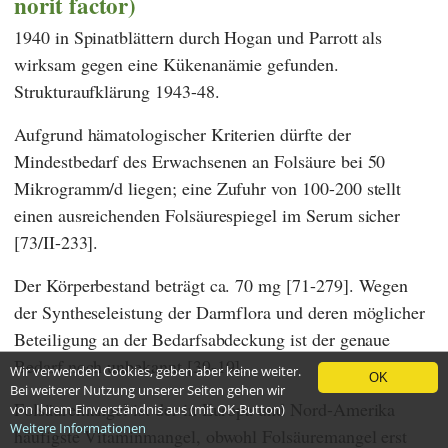
norit factor)
1940 in Spinatblättern durch
Hogan
und
Parrott
als
wirksam gegen eine Kükenanämie gefunden.
Strukturaufklärung 1943-48.
Aufgrund hämatologischer Kriterien dürfte der
Mindestbedarf des Erwachsenen an Folsäure bei 50
Mikrogramm/d liegen; eine Zufuhr von 100-200 stellt
einen ausreichenden Folsäurespiegel im Serum sicher
[73/II-233].
Der Körperbestand beträgt ca. 70 mg [71-279]. Wegen
der Syntheseleistung der Darmflora und deren möglicher
Beteiligung an der Bedarfsabdeckung ist der genaue
Bedarf noch unbekannt [39-19].
Wir verwenden Cookies, geben aber keine weiter.
OK
Bei weiterer Nutzung unserer Seiten gehen wir
Folsäuremangel ist der in Europa und Nord-Amerika
von Ihrem Einverständnis aus (mit OK-Button)
Weitere Informationen
häufigste Vitaminmangel, obwohl Folsäuremangel erst