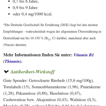
0,7 bis 6 Jahre,
0,9 bis 9 Jahre
oder 0,4 mg/1000 kcal.
*Die Deutsche Gesellschaft für Ernährung (DGE) liegt bei den meisten
Empfehlungen - wahrscheinlich wegen der allgemeinen Überernährung in
Deutschland um bis 10-150 % (B
, C) darüber, manchmal aber auch
12
(Niacin) darunter.
Mehr Informationen finden Sie unter:
Vitamin B1
.
(Thiamin)
Antiberiberi-Wirkstoff
Gute Spender: Getrocknete Bierhefe (15,6 mg/100g),
Torulahefe (15), Sonnenblumenkerne (1,96), Pinienkerne
(1,28), Pekannüsse (0,86), Haselnüsse (0,47),
Cashewnüsse bzw. Akajonüsse (0,43), Walnüsse (0,3),
Mandeln (0,25), während Früchte 0,01 bis 0,1 (letzteres: