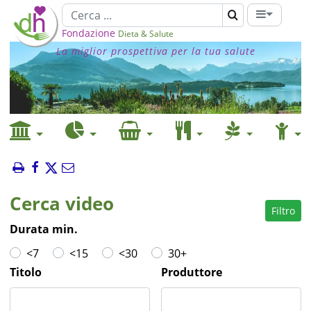
Fondazione
Dieta & Salute
La miglior prospettiva per la tua salute
Cerca video
Filtro
Durata min.
<7
<15
<30
30+
Titolo
Produttore