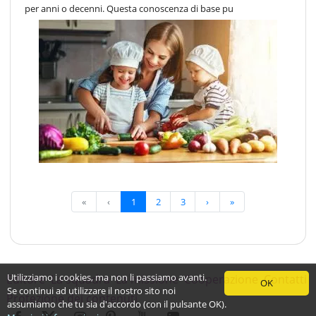
per anni o decenni. Questa conoscenza di base pu
«
‹
1
2
3
›
»
Utilizziamo i cookies, ma non li passiamo avanti.
Editore
La squadra
La missione
Cooperazione
Contatti
OK
Se continui ad utilizzare il nostro sito noi
Protezione dei contenuti
assumiamo che tu sia d'accordo (con il pulsante OK).