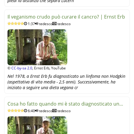
piedi la distanza che separa Lucern
Il veganismo crudo può curare il cancro? | Ernst Erb
1:37
tedesco
tedesco
©
CC-by-sa 2.0
, Ernst Erb, YouTube
Nel 1978, a Ernst Erb fu diagnosticato un linfoma non Hodgkin
(aspettativa di vita media - 2,5 anni). Successivamente, ha
iniziato a seguire una dieta vegana cr
Cosa ho fatto quando mi è stato diagnosticato un
6:40
tedesco
tedesco
linfoma | E