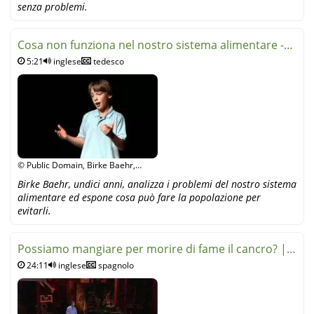
senza problemi.
Cosa non funziona nel nostro sistema alimentare -
5:21
inglese
tedesco
Birke Baeh
© Public Domain, Birke Baehr,
YouTube
Birke Baehr, undici anni, analizza i problemi del nostro sistema
alimentare ed espone cosa può fare la popolazione per
evitarli.
Possiamo mangiare per morire di fame il cancro? |
24:11
inglese
spagnolo
W. Li