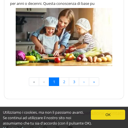
per anni o decenni. Questa conoscenza di base pu
«
‹
1
2
3
›
»
Utilizziamo i cookies, ma non li passiamo avanti.
Editore
La squadra
La missione
Cooperazione
Contatti
OK
Se continui ad utilizzare il nostro sito noi
Protezione dei contenuti
assumiamo che tu sia d'accordo (con il pulsante OK).