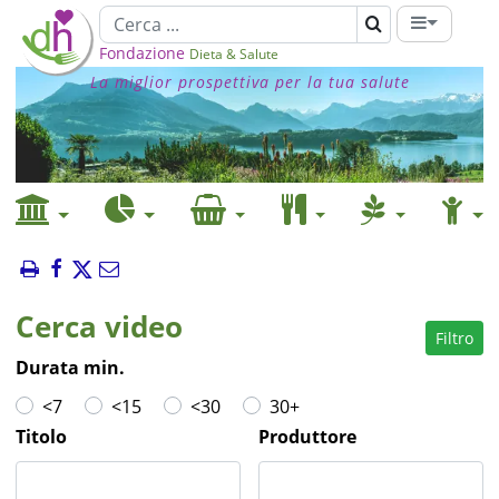
Fondazione
Dieta & Salute
La miglior prospettiva per la tua salute
Cerca video
Filtro
Durata min.
<7
<15
<30
30+
Titolo
Produttore