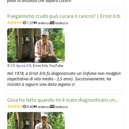
piedi la distanza che separa Lucern
Il veganismo crudo può curare il cancro? | Ernst Erb
1:37
tedesco
tedesco
©
CC-by-sa 2.0
, Ernst Erb, YouTube
Nel 1978, a Ernst Erb fu diagnosticato un linfoma non Hodgkin
(aspettativa di vita media - 2,5 anni). Successivamente, ha
iniziato a seguire una dieta vegana cr
Cosa ho fatto quando mi è stato diagnosticato un
6:40
tedesco
tedesco
linfoma | E