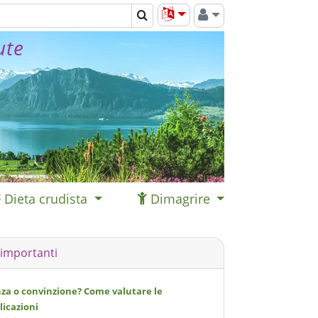
ute
Dieta crudista
Dimagrire
 importanti
nza o convinzione? Come valutare le
licazioni