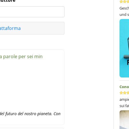
uttore
Gesch
und s
attaforma
a parole per sei min
Conos
ampie
sui fa
el futuro del nostro pianeta. Con