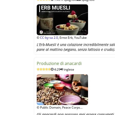
©
CC-by-sa 2.0
, Ernst Erb, YouTube
L'Erb-Muesli è una colazione incredibilmente sal
pane al mattino (vegano, senza lattosio e crudo)
Produzione di anacardi
4:29
inglese
© Public Domain, Peace Corps
Ghana, YouTube
Gli anacardi non possono mai essere consumati c