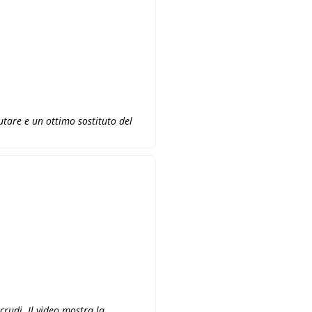
utare e un ottimo sostituto del
.
rudi. Il video mostra la