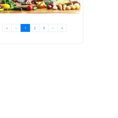
«
‹
1
2
3
›
»