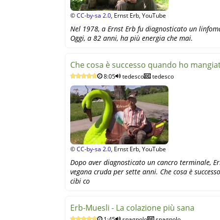
©
CC-by-sa 2.0
, Ernst Erb, YouTube
Nel 1978, a Ernst Erb fu diagnosticato un linfom
Oggi, a 82 anni, ha più energia che mai.
Che cosa è successo quando ho mangiato
8:05
tedesco
tedesco
©
CC-by-sa 2.0
, Ernst Erb, YouTube
Dopo aver diagnosticato un cancro terminale, Er
vegana cruda per sette anni. Che cosa è succes
cibi co
Erb-Muesli - La colazione più sana
1:45
spagnolo
spagnolo