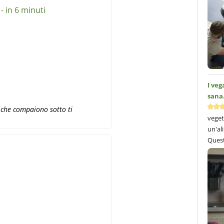
- in 6 minuti
I ve
sana.
e che compaiono sotto ti
veget
un'al
Quest