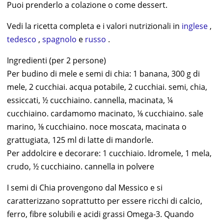
Puoi prenderlo a colazione o come dessert.
Vedi la ricetta completa e i valori nutrizionali in
inglese
,
tedesco
,
spagnolo
e
russo
.
Ingredienti (per 2 persone)
Per budino di mele e semi di chia: 1 banana, 300 g di
mele, 2 cucchiai. acqua potabile, 2 cucchiai. semi, chia,
essiccati, ½ cucchiaino. cannella, macinata, ¼
cucchiaino. cardamomo macinato, ⅛ cucchiaino. sale
marino, ⅛ cucchiaino. noce moscata, macinata o
grattugiata, 125 ml di latte di mandorle.
Per addolcire e decorare: 1 cucchiaio. Idromele, 1 mela,
crudo, ½ cucchiaino. cannella in polvere
I semi di Chia provengono dal Messico e si
caratterizzano soprattutto per essere ricchi di calcio,
ferro, fibre solubili e acidi grassi Omega-3. Quando