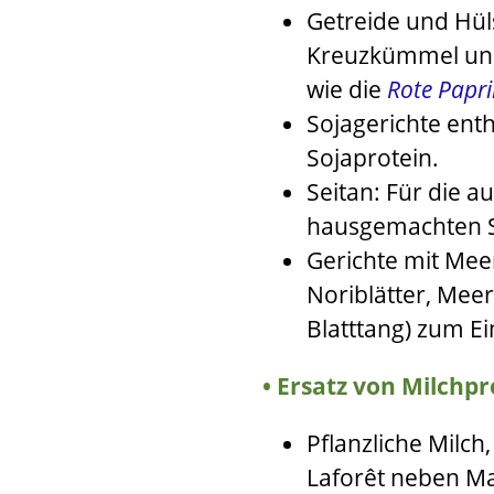
Getreide und Hül
Kreuzkümmel und
wie die
Rote Papri
Sojagerichte enth
Sojaprotein.
Seitan: Für die a
hausgemachten S
Gerichte mit Me
Noriblätter, Mee
Blatttang) zum Ei
Ersatz von Milchpr
Pflanzliche Milc
Laforêt
neben Ma