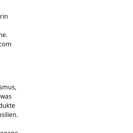
rin
he.
.com
ismus,
 was
odukte
silien.
vegane