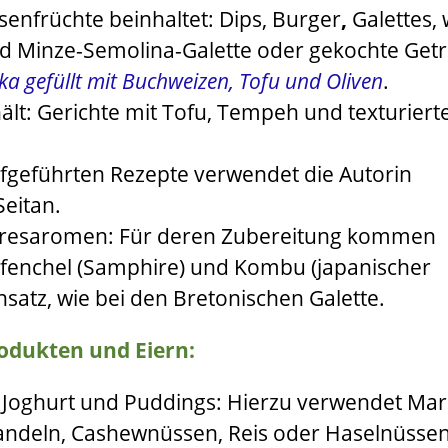
senfrüchte beinhaltet: Dips, Burger
,
Galettes, 
 Minze-Semolina-Galette
oder gekochte Getr
ka gefüllt
mit Buchweizen, Tofu und Oliven
.
ält:
Gerichte mit Tofu, Tempeh und texturier
ufgeführten Rezepte
verwendet die Autorin
eitan.
eresaromen: Für deren Zubereitung kommen
rfenchel (Samphire) und Kombu (japanischer
nsatz, wie bei den
Bretonischen Galette
.
odukten und Eiern:
h, Joghurt und Puddings: Hierzu verwendet
Mar
ndeln, Cashewnüssen, Reis oder Haselnüssen