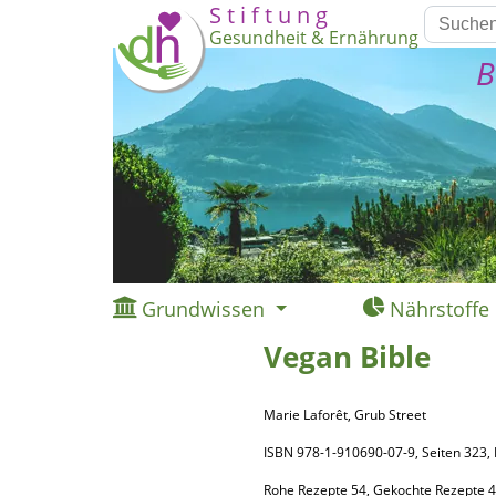
S t i f t u n g
Gesundheit & Ernährung
B
Grundwissen
Nährstoffe
Vegan Bible
Marie Laforêt, Grub Street
ISBN 978-1-910690-07-9, Seiten 32
Rohe Rezepte 54, Gekochte Rezepte 