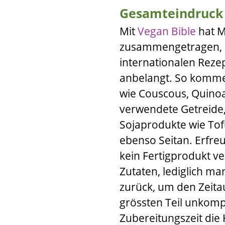
Gesamteindruck
Mit
Vegan Bible
hat
M
zusammengetragen, das
internationalen Rezep
anbelangt. So komme
wie Couscous, Quinoa
verwendete Getreide,
Sojaprodukte wie Tof
ebenso Seitan. Erfreu
kein Fertigprodukt v
Zutaten, lediglich ma
zurück, um den Zeita
grössten Teil unkompl
Zubereitungszeit die