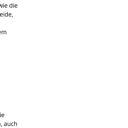
wie die
eide,
tem
ie
, auch