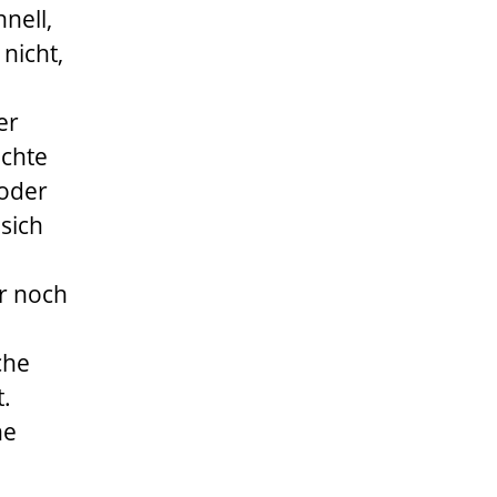
nell,
 nicht,
er
ichte
oder
 sich
r noch
che
t.
he