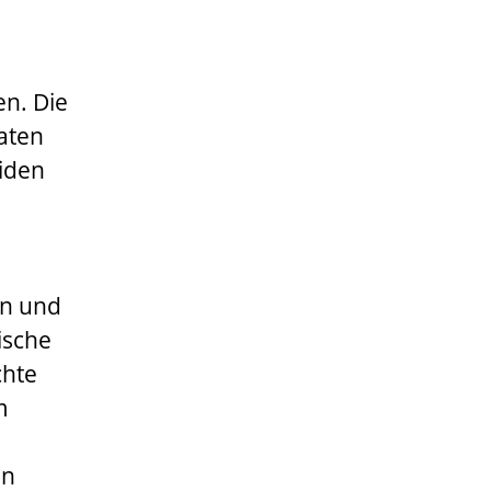
en. Die
taten
iden
an und
ische
chte
m
en